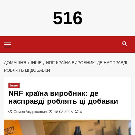
Перейти
516
до
вмісту
Primary
Menu
ДОМАШНЯ
ІНШЕ
NRF КРАЇНА ВИРОБНИК: ДЕ НАСПРАВДІ
РОБЛЯТЬ ЦІ ДОБАВКИ
Інше
NRF країна виробник: де
насправді роблять ці добавки
Семен Андрюхович
18.06.2026
0