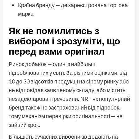
Країна бренду — де зареєстрована торгова
марка
Як не помилитись з
вибором і зрозуміти, що
перед вами оригінал
Ринок добавок — один із найбільш
підроблюваних у світі. За різними оцінками, від
10 до 30 відсотків продукції на сірому ринку або
не відповідає заявленому складу, або містить
незадекларовані речовини. NRF як популярний
бренд також не застрахований від підробок,
тому механізм перевірки оригінальності — не
зайвий крок.
Більшість сучасних виробників додають на