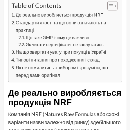
Table of Contents
Де реально виробляється продукція NRF
Стандарти якості та що вони означають на
практиці
Що таке GMP і чому це важливо
Як читати сертифікати і не заплутатись
На що звертати увагу при покупці в Україні
Типові питання про походження і склад
Як не помилитись з вибором і зрозуміти, що
перед вами оригінал
Де реально виробляється
продукція NRF
Компанія NRF (Natures Raw Formulas або схожі
варіанти назви залежно від ринку) здебільшого