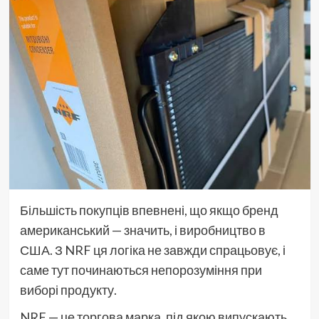
Більшість покупців впевнені, що якщо бренд
американський — значить, і виробництво в
США. З NRF ця логіка не завжди спрацьовує, і
саме тут починаються непорозуміння при
виборі продукту.
NRF — це торгова марка, під якою випускають