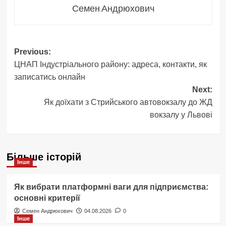
Семен Андрюхович
Post
Previous:
ЦНАП Індустріального району: адреса, контакти, як
navigation
записатись онлайн
Next:
Як доїхати з Стрийського автовокзалу до ЖД
вокзалу у Львові
Більше історій
Інше
Як вибрати платформні ваги для підприємства:
основні критерії
Семен Андрюхович
04.08.2026
0
Інше