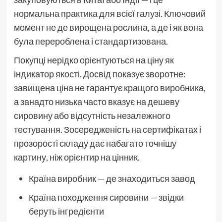
нормальна практика для всієї галузі. Ключовий
момент не де вирощена рослина, а де і як вона
була перероблена і стандартизована.
Покупці нерідко орієнтуються на ціну як
індикатор якості. Досвід показує зворотне:
завищена ціна не гарантує кращого виробника,
а занадто низька часто вказує на дешеву
сировину або відсутність незалежного
тестування. Зосередженість на сертифікатах і
прозорості складу дає набагато точнішу
картину, ніж орієнтир на цінник.
Країна виробник — де знаходиться завод
Країна походження сировини — звідки
беруть інгредієнти