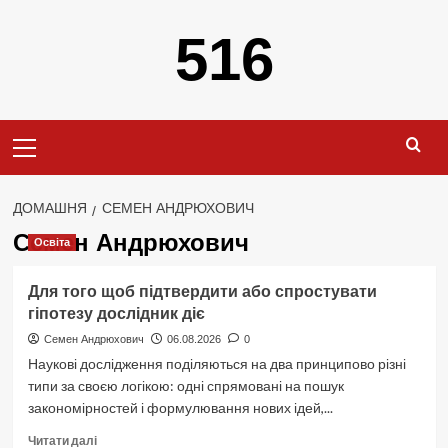
Перейти
516
до
вмісту
Primary
Menu
ДОМАШНЯ
СЕМЕН АНДРЮХОВИЧ
Семен Андрюхович
Освіта
Для того щоб підтвердити або спростувати
гіпотезу дослідник діє
Семен Андрюхович
06.08.2026
0
Наукові дослідження поділяються на два принципово різні
типи за своєю логікою: одні спрямовані на пошук
закономірностей і формулювання нових ідей,...
Докладніше
Читати далі