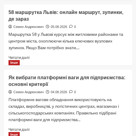
Спектроскоп:
формула
58 маршрутка Львів: онлайн маршрут, зупинки,
розрахунку
де зараз
та
принцип
Семен Андрюхович
05.08.2026
0
роботи
Маршрутка 58 у Львові курсує між житловими районами та
центром міста, охоплюючи кілька ключових вузлових
зупинок. Якщо Вам потрібно знати,...
Докладніше
Читати далі
про
Інше
58
маршрутка
Як вибрати платформні ваги для підприємства:
Львів:
основні критерії
онлайн
маршрут,
Семен Андрюхович
04.08.2026
0
зупинки,
Платформне вагове обладнання використовують на
де
складах, виробництві, у логістичних центрах, магазинах і
зараз
сільськогосподарських компаніях. Правильно підібрані
платформні ваги для підприємства...
Докладніше
Читати далі
про
Інше