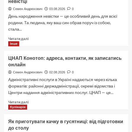
невістці
скільки
років:
Семен Андрюхович
03.08.2026
0
просто
День народження невістки — це особливий день для всієї
і
родини. Та людина, яку ваш син обрав поруч із собою,
точно
стала...
Докладніше
Читати далі
про
Інше
Зворушливі
привітання
ЦНАП Конотоп: адреса, контакти, як записатись
з
онлайн
днем
народження
Семен Андрюхович
02.08.2026
0
невістці
Адміністративні послуги в Україні надаються через кілька
форматів: районні держадміністрації, окремі відомства і
Центри надання адміністративних послуг. ЦНАП — це...
Докладніше
Читати далі
про
Кулінарія
ЦНАП
Конотоп:
Як приготувати качку в гусятниці: від підготовки
адреса,
до столу
контакти,