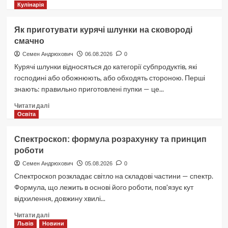
про
Кулінарія
Для
того
Як приготувати курячі шлунки на сковороді
щоб
смачно
підтвердити
або
Семен Андрюхович
06.08.2026
0
спростувати
Курячі шлунки відносяться до категорії субпродуктів, які
гіпотезу
господині або обожнюють, або обходять стороною. Перші
дослідник
знають: правильно приготовлені пупки — це...
діє
Докладніше
Читати далі
про
Освіта
Як
приготувати
Спектроскоп: формула розрахунку та принцип
курячі
роботи
шлунки
на
Семен Андрюхович
05.08.2026
0
сковороді
Спектроскоп розкладає світло на складові частини — спектр.
смачно
Формула, що лежить в основі його роботи, пов'язує кут
відхилення, довжину хвилі...
Докладніше
Читати далі
про
Львів
Новини