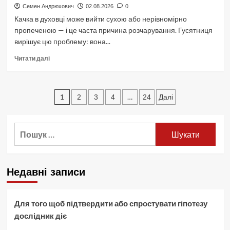
як
Семен Андрюхович
02.08.2026
0
записатись
Качка в духовці може вийти сухою або нерівномірно
онлайн
пропеченою — і це часта причина розчарування. Гусятниця
вирішує цю проблему: вона...
Докладніше
Читати далі
про
Як
приготувати
Пагінація
качку
1
…
2
3
4
24
Далі
в
записів
гусятниці:
від
Пошук:
підготовки
до
столу
Недавні записи
Для того щоб підтвердити або спростувати гіпотезу
дослідник діє