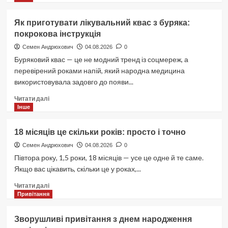
Як
вибрати
Як приготувати лікувальний квас з буряка:
платформні
покрокова інструкція
ваги
для
Семен Андрюхович
04.08.2026
0
підприємства:
Буряковий квас — це не модний тренд із соцмереж, а
основні
перевірений роками напій, який народна медицина
критерії
використовувала задовго до появи...
Докладніше
Читати далі
про
Інше
Як
приготувати
18 місяців це скільки років: просто і точно
лікувальний
квас
Семен Андрюхович
04.08.2026
0
з
Півтора року, 1,5 роки, 18 місяців — усе це одне й те саме.
буряка:
Якщо вас цікавить, скільки це у роках,...
покрокова
інструкція
Докладніше
Читати далі
про
Привітання
18
місяців
Зворушливі привітання з днем народження
це