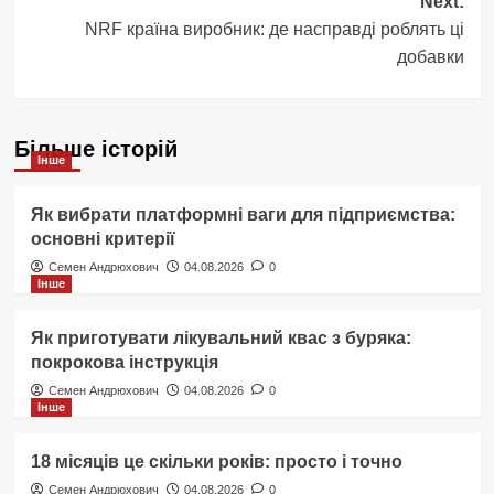
Next:
NRF країна виробник: де насправді роблять ці
добавки
Більше історій
Інше
Як вибрати платформні ваги для підприємства:
основні критерії
Семен Андрюхович
04.08.2026
0
Інше
Як приготувати лікувальний квас з буряка:
покрокова інструкція
Семен Андрюхович
04.08.2026
0
Інше
18 місяців це скільки років: просто і точно
Семен Андрюхович
04.08.2026
0