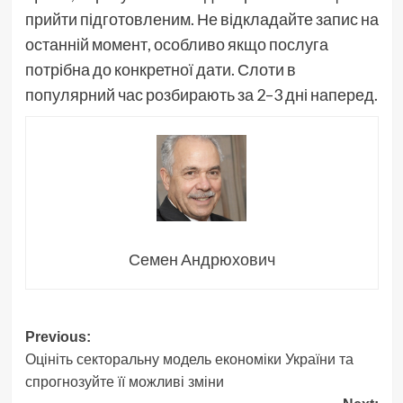
прийти підготовленим. Не відкладайте запис на
останній момент, особливо якщо послуга
потрібна до конкретної дати. Слоти в
популярний час розбирають за 2–3 дні наперед.
Семен Андрюхович
Post
Previous:
Оцініть секторальну модель економіки України та
navigation
спрогнозуйте її можливі зміни