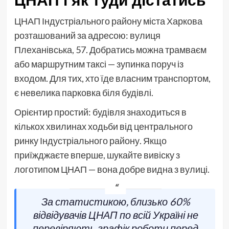
ЦНАП і як туди дістатись
ЦНАП Індустріального району міста Харкова
розташований за адресою: вулиця
Плеханівська, 57. Добратись можна трамваєм
або маршрутним таксі — зупинка поруч із
входом. Для тих, хто їде власним транспортом,
є невелика парковка біля будівлі.
Орієнтир простий: будівля знаходиться в
кількох хвилинах ходьби від центрального
ринку Індустріального району. Якщо
приїжджаєте вперше, шукайте вивіску з
логотипом ЦНАП — вона добре видна з вулиці.
За статистикою, близько 60%
відвідувачів ЦНАП по всій Україні не
перевіряють графік роботи перед