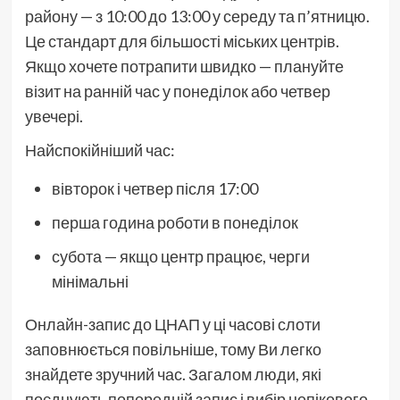
району — з 10:00 до 13:00 у середу та п’ятницю.
Це стандарт для більшості міських центрів.
Якщо хочете потрапити швидко — плануйте
візит на ранній час у понеділок або четвер
увечері.
Найспокійніший час:
вівторок і четвер після 17:00
перша година роботи в понеділок
субота — якщо центр працює, черги
мінімальні
Онлайн-запис до ЦНАП у ці часові слоти
заповнюється повільніше, тому Ви легко
знайдете зручний час. Загалом люди, які
поєднують попередній запис і вибір непікового