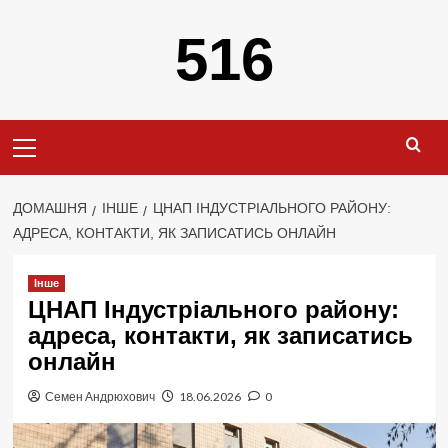
Перейти
516
до
вмісту
Primary
Menu
ДОМАШНЯ
ІНШЕ
ЦНАП ІНДУСТРІАЛЬНОГО РАЙОНУ:
АДРЕСА, КОНТАКТИ, ЯК ЗАПИСАТИСЬ ОНЛАЙН
Інше
ЦНАП Індустріального району:
адреса, контакти, як записатись
онлайн
Семен Андрюхович
18.06.2026
0