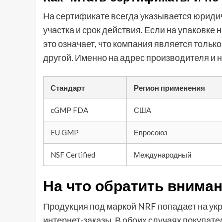
На сертификате всегда указывается юриди
участка и срок действия. Если на упаковке н
это означает, что компания является толь
другой. Именно на адрес производителя и 
Стандарт
Регион применения
cGMP FDA
США
EU GMP
Евросоюз
NSF Certified
Международный
На что обратить вниман
Продукция под маркой NRF попадает на ук
интернет-заказы. В обоих случаях покупат