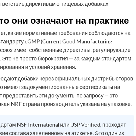
ответствие директивам о пищевых добавках
то они означают на практике
ет, какие нормативные требования соблюдаются на
тандарту cGMP (Current Good Manufacturing
росоюз имеет собственные директивы, регулирующие
к. Это не просто бюрократия — за каждым стандартом
зирования и условий хранения.
продают добавки через официальных дистрибьюторов
но имеют задокументированные сертификаты на
 предоставить эти документы по запросу — это
акая NRF страна производитель указана на упаковке.
ртам NSF International или USP Verified, проходят
ие состава заявленному на этикетке. Это один из