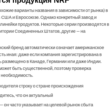
тся продукция NRF
охожие варианты названия в зависимости от рынка) в
в США и Евросоюзе. Однако конкретный завод и
т линейки продуктов. Некоторые серии производятся в
итории Соединенных Штатов, другие — на
нский бренд автоматически означает американское
ть иная: даже если компания зарегистрирована в
ь размещено в Канаде, Германии или даже Индии.
может быть существенной, поэтому проверка
 необходимость.
водителя строку о стране происхождения
итесь, что он актуальный
— он часто указывает на целевой рынок сбыта