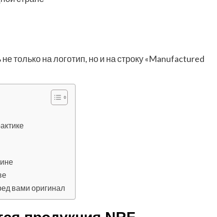
не только на логотип, но и на строку «Manufactured
рактике
аине
ве
еред вами оригинал