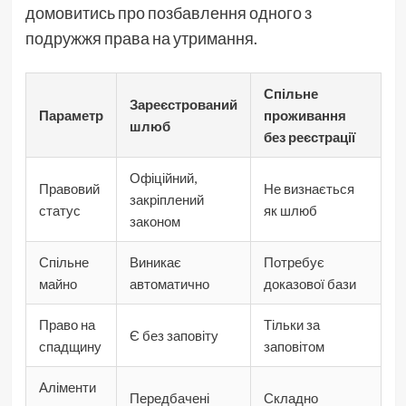
домовитись про позбавлення одного з
подружжя права на утримання.
Спільне
Зареєстрований
Параметр
проживання
шлюб
без реєстрації
Офіційний,
Правовий
Не визнається
закріплений
статус
як шлюб
законом
Спільне
Виникає
Потребує
майно
автоматично
доказової бази
Право на
Тільки за
Є без заповіту
спадщину
заповітом
Аліменти
Передбачені
Складно