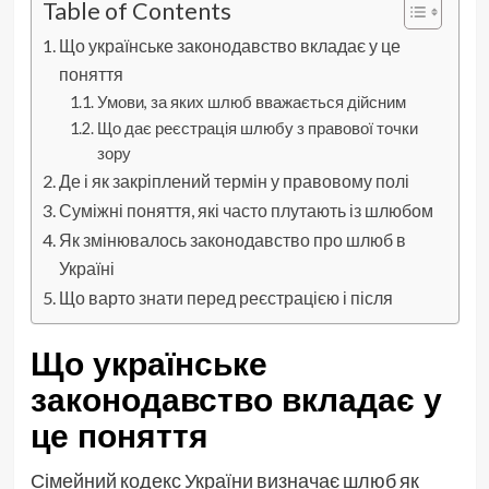
Table of Contents
Що українське законодавство вкладає у це
поняття
Умови, за яких шлюб вважається дійсним
Що дає реєстрація шлюбу з правової точки
зору
Де і як закріплений термін у правовому полі
Суміжні поняття, які часто плутають із шлюбом
Як змінювалось законодавство про шлюб в
Україні
Що варто знати перед реєстрацією і після
Що українське
законодавство вкладає у
це поняття
Сімейний кодекс України визначає шлюб як