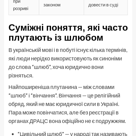
при
законом
довести в суді
розриві
Суміжні поняття, які часто
плутають із шлюбом
В українській мові і в побуті існує кілька термінів,
які люди нерідко використовують як синоніми
до слова “шлюб”, хоча юридично вони
різняться.
Найпоширеніша плутанина — між словами
“шлюб” і “вінчання”. Вінчання — це релігійний
обряд, який не має юридичної сили в Україні.
Пара може повінчатися, але без реєстрації в
органах ДРАЦС вона офіційно не є подружжям.
“Цивільний шлюб” — у народі так називають