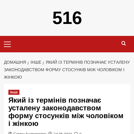
Перейти
516
до
вмісту
Primary
Menu
ДОМАШНЯ
ІНШЕ
ЯКИЙ ІЗ ТЕРМІНІВ ПОЗНАЧАЄ УСТАЛЕНУ
ЗАКОНОДАВСТВОМ ФОРМУ СТОСУНКІВ МІЖ ЧОЛОВІКОМ І
ЖІНКОЮ
Інше
Який із термінів позначає
усталену законодавством
форму стосунків між чоловіком
і жінкою
Семен Андрюхович
24.05.2026
0