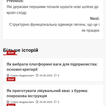
Post
Previous:
Які держави першими почали шукати нові шляхи до
navigation
країн сходу
Next:
Структурно функціональна одиниця легень: що це і
як працює
Більше історій
Інше
Як вибрати платформні ваги для підприємства:
основні критерії
Семен Андрюхович
04.08.2026
0
Інше
Як приготувати лікувальний квас з буряка:
покрокова інструкція
Семен Андрюхович
04.08.2026
0
Інше