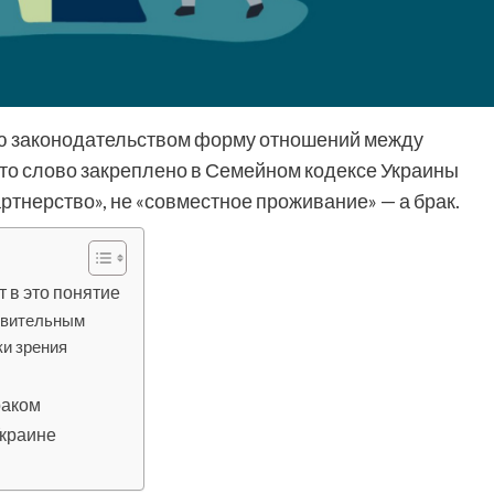
ую законодательством форму отношений между
это слово закреплено в Семейном кодексе Украины
артнерство», не «совместное проживание» — а брак.
 в это понятие
ствительным
ки зрения
раком
Украине