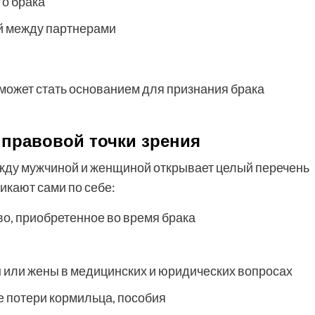
го брака
й между партнерами
 может стать основанием для признания брака
с правовой точки зрения
ду мужчиной и женщиной открывает целый перечень
икают сами по себе:
о, приобретенное во время брака
 или жены в медицинских и юридических вопросах
е потери кормильца, пособия