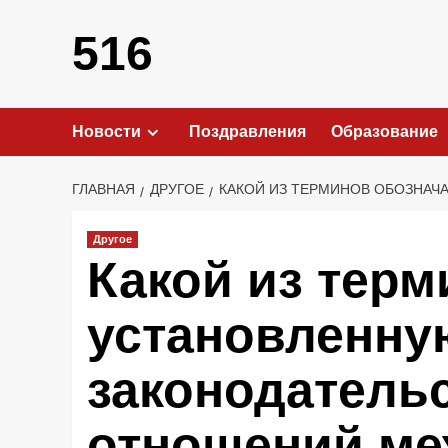
Перейти
к
516
содержимому
Новости
Поздравления
Образование
ГЛАВНАЯ
ДРУГОЕ
КАКОЙ ИЗ ТЕРМИНОВ ОБОЗНА
Другое
Какой из терм
установленну
законодатель
отношений ме