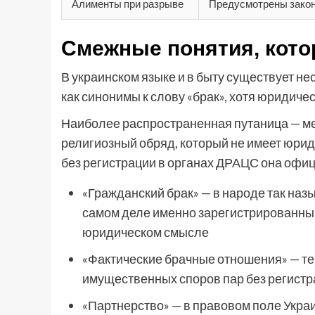
Алименты при разрыве
Предусмотрены зако
Смежные понятия, кото
В украинском языке и в быту существует н
как синонимы к слову «брак», хотя юридиче
Наиболее распространенная путаница — меж
религиозный обряд, который не имеет юрид
без регистрации в органах ДРАЦС она офиц
«Гражданский брак» — в народе так наз
самом деле именно зарегистрированный
юридическом смысле
«Фактические брачные отношения» — те
имущественных споров пар без регист
«Партнерство» — в правовом поле Украи