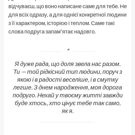
відчуваєш, що воно написане саме для тебе. Не
для всіх одразу, а для однієї конкретної людини
з її характером, історією і теплом. Саме такі
слова подруга запам’ятає надовго.
Я дуже рада, що доля звела нас разом.
Ти — той рідкісний тип людини, поруч з
якою і в радості веселіше, і в смутку
легше. З днем народження, моя дорога
подруго. Нехай у твоєму житті завжди
буде хтось, хто цінує тебе так само,
як я.