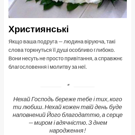
Християнські
Якщо ваша подруга — людина віруюча, такі
слова торкнуться її душі особливо глибоко.
Вони несуть не просто привітання, а справжнє
благословення і молитву за неї.
Нехай Господь береже тебе і тих, кого
ти любиш. Нехай кожен твій день буде
наповнений Його благодаттю, а серце
— миром і вдячністю. З днем
народження!