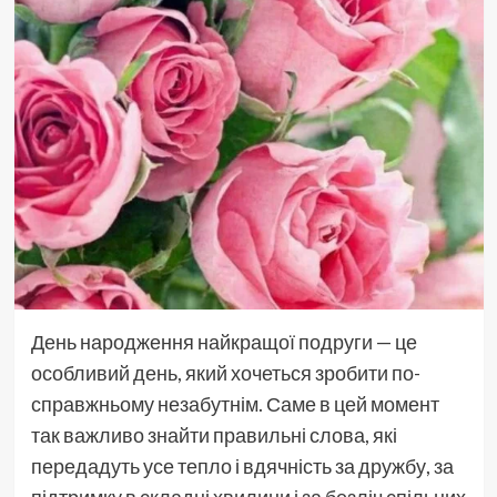
День народження найкращої подруги — це
особливий день, який хочеться зробити по-
справжньому незабутнім. Саме в цей момент
так важливо знайти правильні слова, які
передадуть усе тепло і вдячність за дружбу, за
підтримку в складні хвилини і за безліч спільних