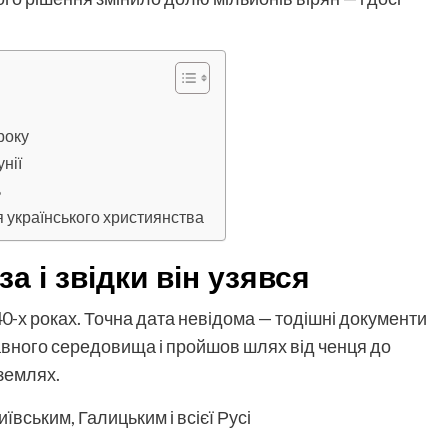
року
нії
ь
я українського християнства
а і звідки він узявся
-х роках. Точна дата невідома — тодішні документи
лавного середовища і пройшов шлях від ченця до
землях.
вським, Галицьким і всієї Русі