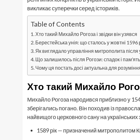
викликає суперечки серед істориків.
Table of Contents
Хто такий Михайло Рогоза і звідки він узявся
Берестейська унія: що сталось у жовтні 1596 
Як виглядало управління митрополита після у
Що залишилось після Рогози: спадок і пам’ят
Чому ця постать досі актуальна для розумінн
Хто такий Михайло Рогоз
Михайло Рогоза народився приблизно у 1540
зберігались погано. Він походив із правос
найвищого церковного сану на українських 
1589 рік — призначений митрополитом Киї