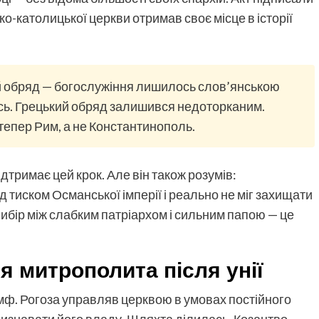
-католицької церкви отримав своє місце в історії
ий обряд — богослужіння лишилось слов’янською
ь. Грецький обряд залишився недоторканим.
епер Рим, а не Константинополь.
дтримає цей крок. Але він також розумів:
 тиском Османської імперії і реально не міг захищати
ибір між слабким патріархом і сильним папою — це
я митрополита після унії
іумф. Рогоза управляв церквою в умовах постійного