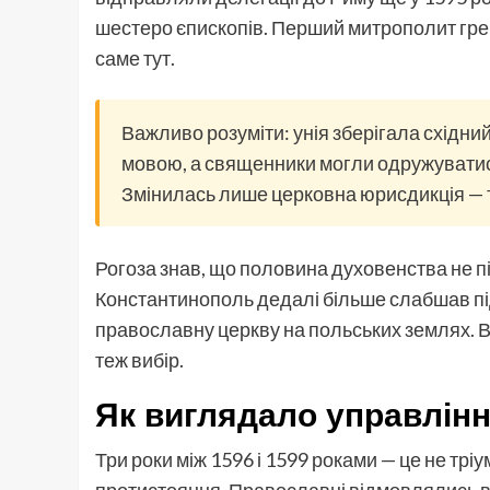
шестеро єпископів. Перший митрополит греко
саме тут.
Важливо розуміти: унія зберігала східн
мовою, а священники могли одружуватис
Змінилась лише церковна юрисдикція — т
Рогоза знав, що половина духовенства не пі
Константинополь дедалі більше слабшав під
православну церкву на польських землях. В
теж вибір.
Як виглядало управлінн
Три роки між 1596 і 1599 роками — це не тр