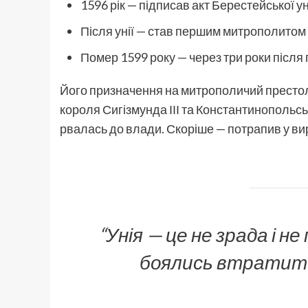
1596 рік — підписав акт Берестейської ун
Після унії — став першим митрополитом
Помер 1599 року — через три роки після 
Його призначення на митрополичий престол
короля Сигізмунда ІІІ та Константинопольсь
рвалась до влади. Скоріше — потрапив у вир,
“Унія — це не зрада і н
боялись втратити