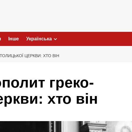
я
Інше
Українська
ОЛИЦЬКОЇ ЦЕРКВИ: ХТО ВІН
полит греко-
ркви: хто він