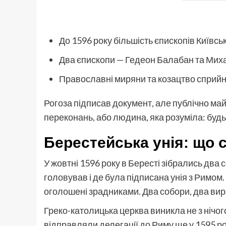
До 1596 року більшість єпископів Київсь
Два єпископи — Гедеон Балабан та Миха
Православні миряни та козацтво сприй
Рогоза підписав документ, але публічно ма
переконань, або людина, яка розуміла: будь-
Берестейська унія: що с
У жовтні 1596 року в Бересті зібрались два
головував і де була підписана унія з Римом.
оголошені зрадниками. Два собори, два виро
Греко-католицька церква виникла не з нічо
відправляли делегації до Риму ще у 1595 роц