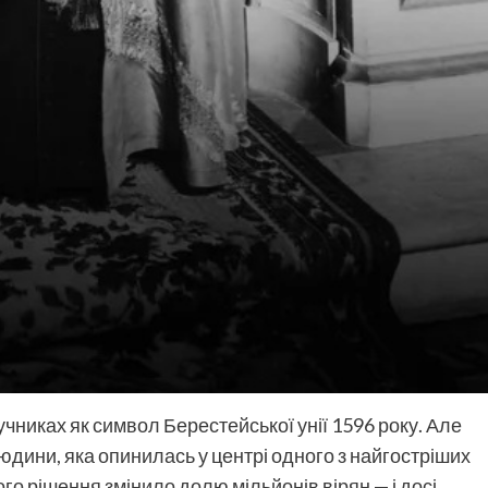
учниках як символ Берестейської унії 1596 року. Але
дини, яка опинилась у центрі одного з найгостріших
Його рішення змінило долю мільйонів вірян — і досі