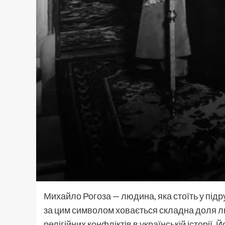
Михайло Рогоза — людина, яка стоїть у підр
за цим символом ховається складна доля лю
релігійних конфліктів в українській історії. 