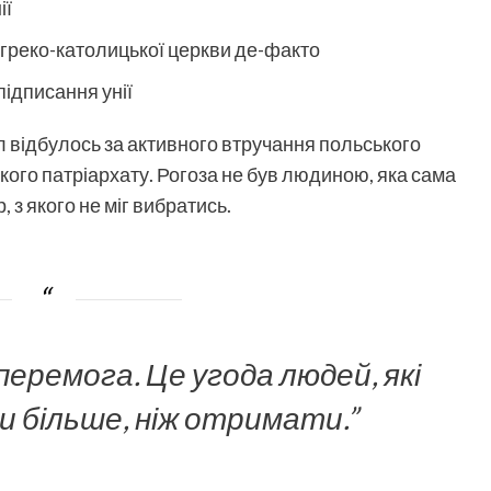
ії
 греко-католицької церкви де-факто
підписання унії
 відбулось за активного втручання польського
кого патріархату. Рогоза не був людиною, яка сама
 з якого не міг вибратись.
е перемога. Це угода людей, які
 більше, ніж отримати.”