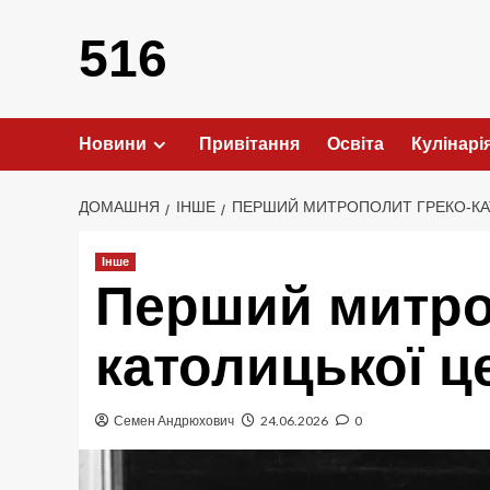
Перейти
до
516
вмісту
Новини
Привітання
Освіта
Кулінарі
ДОМАШНЯ
ІНШЕ
ПЕРШИЙ МИТРОПОЛИТ ГРЕКО-КАТ
Інше
Перший митро
католицької це
Семен Андрюхович
24.06.2026
0