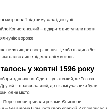
кої митрополії підтримувала ідею унії
йло Копистенський — відкрито виступили проти
няли унію вороже
йже не захищав своє рішення. Це або людина без
яке слово лише піділлє олії у вогонь.
талось у жовтні 1596 року
 собори одночасно. Один — уніатський, де Рогоза
 Другий — православний, де ті самі учасники були
ки, одне місто.
го. Переговори тривали роками. Єпископи
і — без відома більшості своїх єпархій. Акт підписали