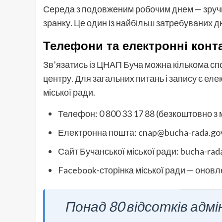
Середа з подовженим робочим днем — зручни
зранку. Це один із найбільш затребуваних д
Телефони та електронні конт
Зв’язатись із ЦНАП Буча можна кількома сп
центру. Для загальних питань і запису є ел
міської ради.
Телефон: 0 800 33 17 88 (безкоштовно з 
Електронна пошта: cnap@bucha-rada.go
Сайт Бучанської міської ради: bucha-rad
Facebook-сторінка міської ради — онов
Понад 80 відсотків адмі