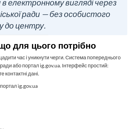
в електронному вигляді через
іської ради — без особистого
у до центру.
 що для цього потрібно
адити час і уникнути черги. Система попереднього
ради або портал ig.gov.ua. Інтерфейс простий:
е контактні дані.
портал ig.gov.ua