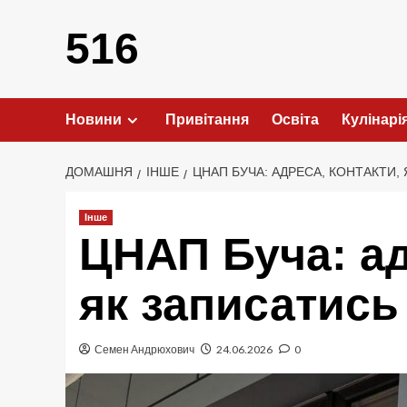
Перейти
до
516
вмісту
Новини
Привітання
Освіта
Кулінарі
ДОМАШНЯ
ІНШЕ
ЦНАП БУЧА: АДРЕСА, КОНТАКТИ,
Інше
ЦНАП Буча: ад
як записатись
Семен Андрюхович
24.06.2026
0