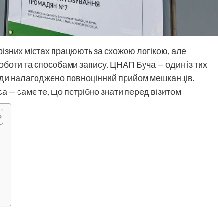
різних містах працюють за схожою логікою, але
оботи та способами запису. ЦНАП Буча — один із тих
мади налагоджено повноцінний прийом мешканців.
а — саме те, що потрібно знати перед візитом.
о