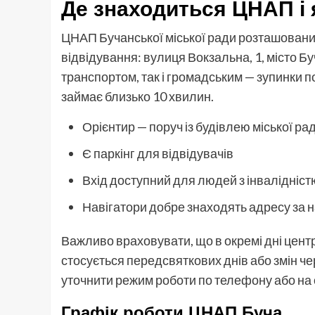
Де знаходиться ЦНАП і 
ЦНАП Бучанської міської ради розташований
відвідування: вулиця Вокзальна, 1, місто Б
транспортом, так і громадським — зупинки поб
займає близько 10 хвилин.
Орієнтир — поруч із будівлею міської ра
Є паркінг для відвідувачів
Вхід доступний для людей з інвалідніст
Навігатори добре знаходять адресу за
Важливо враховувати, що в окремі дні цент
стосується передсвяткових днів або змін ч
уточнити режим роботи по телефону або на о
Графік роботи ЦНАП Буча