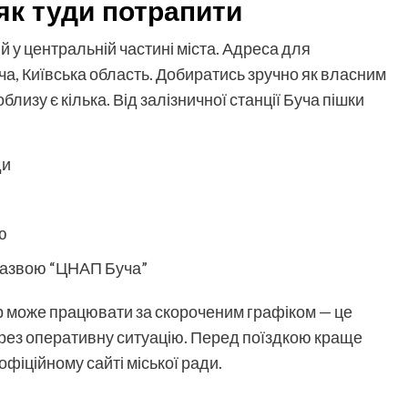
як туди потрапити
 у центральній частині міста. Адреса для
уча, Київська область. Добиратись зручно як власним
лизу є кілька. Від залізничної станції Буча пішки
ди
ю
 назвою “ЦНАП Буча”
р може працювати за скороченим графіком — це
ерез оперативну ситуацію. Перед поїздкою краще
фіційному сайті міської ради.