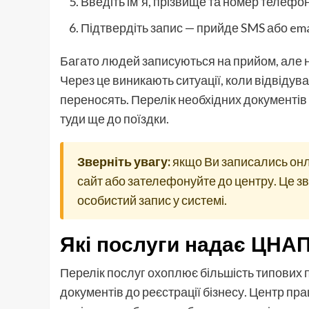
Введіть ім’я, прізвище та номер телефо
Підтвердіть запис — прийде SMS або ema
Багато людей записуються на прийом, але не
Через це виникають ситуації, коли відвідува
переносять. Перелік необхідних документів є
туди ще до поїздки.
Зверніть увагу:
якщо Ви записались онл
сайт або зателефонуйте до центру. Це зв
особистий запис у системі.
Які послуги надає ЦНА
Перелік послуг охоплює більшість типових
документів до реєстрації бізнесу. Центр пр