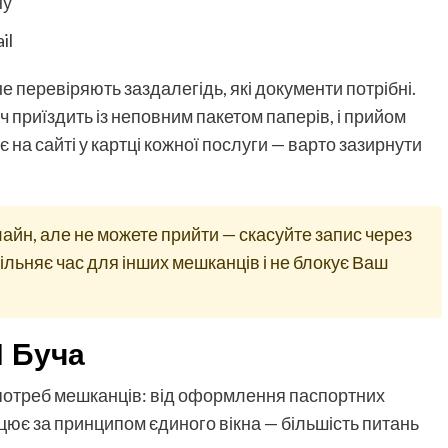
ну
il
 перевіряють заздалегідь, які документи потрібні.
ч приїздить із неповним пакетом паперів, і прийом
 на сайті у картці кожної послуги — варто зазирнути
айн, але не можете прийти — скасуйте запис через
ільняє час для інших мешканців і не блокує Ваш
П Буча
 потреб мешканців: від оформлення паспортних
ацює за принципом єдиного вікна — більшість питань