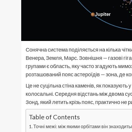
Сонячна система поділяється на кілька чітки
Венера, Земля, Марс. Зовнішня — газові гіг
групами є область, яку часто згадують мимо
розташований пояс астероїдів — зона, де к
Це не суцільна стіна каменів, як показують 
колосальні. Середня відстань між двома сус
Зонд, який летить крізь пояс, практично не р
Table of Contents
Точні межі: між якими орбітами він знаходить