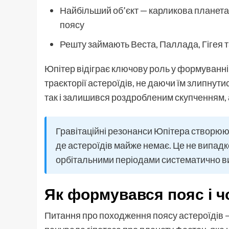
Найбільший об’єкт — карликова планета 
поясу
Решту займають Веста, Паллада, Гігея т
Юпітер відіграє ключову роль у формуванні ц
траєкторії астероїдів, не даючи їм злипнути
так і залишився роздробленим скупченням, 
Гравітаційні резонанси Юпітера створюють
де астероїдів майже немає. Це не випадко
орбітальними періодами систематично ви
Як формувався пояс і ч
Питання про походження поясу астероїдів — 