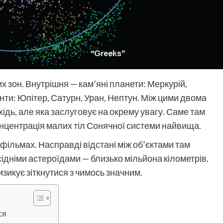
х зон. Внутрішня — кам’яні планети: Меркурій,
анти: Юпітер, Сатурн, Уран, Нептун. Між цими двома
хідь, але яка заслуговує на окрему увагу. Саме там
онцентрація малих тіл Сонячної системи найвища.
у фільмах. Насправді відстані між об’єктами там
ідніми астероїдами — близько мільйона кілометрів.
изикує зіткнутися з чимось значним.
ся