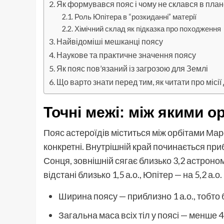
Як формувався пояс і чому не склався в план
Роль Юпітера в “розкиданні” матерії
Хімічний склад як підказка про походження
Найвідоміші мешканці поясу
Наукове та практичне значення поясу
Як пояс пов’язаний із загрозою для Землі
Що варто знати перед тим, як читати про місії
Точні межі: між якими о
Пояс астероїдів міститься між орбітами Мар
конкретні. Внутрішній край починається приб
Сонця, зовнішній сягає близько 3,2 астроно
відстані близько 1,5 а.о., Юпітер — на 5,2 а.о.
Ширина поясу — приблизно 1 а.о., тобто 
Загальна маса всіх тіл у поясі — менше 4