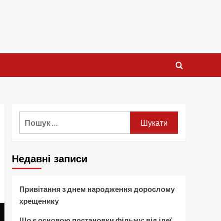
Пошук:
Недавні записи
Привітання з днем народження дорослому
хрещенику
Що є основою постановки фільму: від ідеї