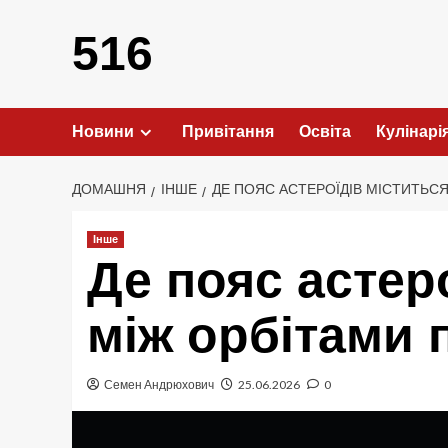
Перейти
до
516
вмісту
Новини
Привітання
Освіта
Кулінарі
ДОМАШНЯ
ІНШЕ
ДЕ ПОЯС АСТЕРОЇДІВ МІСТИТЬС
Інше
Де пояс астер
між орбітами 
Семен Андрюхович
25.06.2026
0