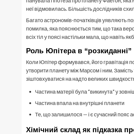
панувала гіпотеза про планету Фаетон, яка н
неї відмовилась. Більшість дослідників схи
Багато астрономів-початківців уявляють по
помилка, яка пояснюється тим, що така верс
всіх тіл у поясі настільки мала, що навіть я
Роль Юпітера в “розкиданні” 
Коли Юпітер формувався, його гравітація п
утворити планету між Марсом і ним. Замість
зіштовхуватися на надто великих швидкостях
Частина матерії була “викинута” у зовн
Частина впала на внутрішні планети
Те, що залишилося — і є сучасний пояс а
Хімічний склад як підказка п