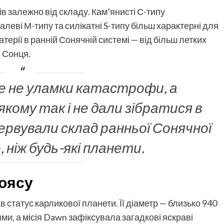
ів залежно від складу. Кам’янисті С-типу
алеві М-типу та силікатні S-типу більш характерні для
терії в ранній Сонячній системі — від більш летких
я Сонця.
е не уламки катастрофи, а
якому так і не дали зібратися в
ервували склад ранньої Сонячної
 ніж будь-які планети.
поясу
в статус карликової планети. Її діаметр — близько 940
ми, а місія Dawn зафіксувала загадкові яскраві