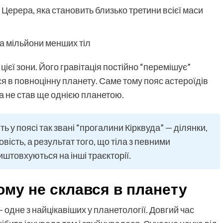
Церера, яка становить близько третини всієї маси
а мільйони менших тіл
ієї зони. Його гравітація постійно “перемішує”
ся в повноцінну планету. Саме тому пояс астероїдів
а не став ще однією планетою.
 у поясі так звані “прогалини Кірквуда” — ділянки,
вість, а результат того, що тіла з певними
штовхуються на інші траєкторії.
ому не склався в планету
одне з найцікавіших у планетології. Довгий час