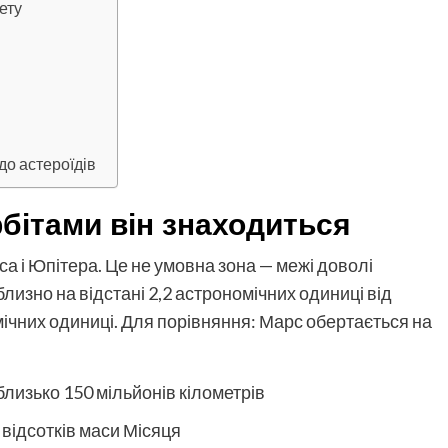
ету
 до астероїдів
рбітами він знаходиться
са і Юпітера. Це не умовна зона — межі доволі
лизно на відстані 2,2 астрономічних одиниці від
мічних одиниці. Для порівняння: Марс обертається на
близько 150 мільйонів кілометрів
 відсотків маси Місяця