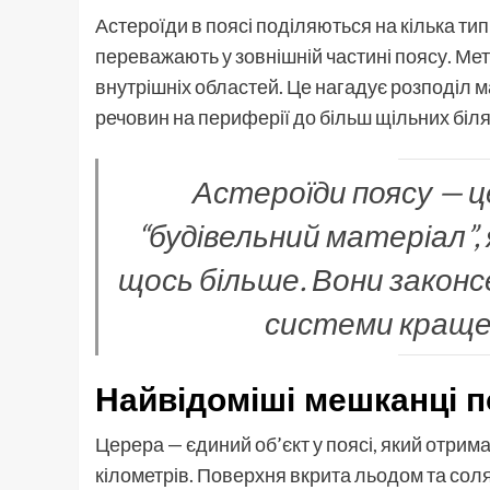
Астероїди в поясі поділяються на кілька тип
переважають у зовнішній частині поясу. Мет
внутрішніх областей. Це нагадує розподіл ма
речовин на периферії до більш щільних біл
Астероїди поясу — ц
“будівельний матеріал”, 
щось більше. Вони законс
системи краще,
Найвідоміші мешканці 
Церера — єдиний об’єкт у поясі, який отрима
кілометрів. Поверхня вкрита льодом та соля