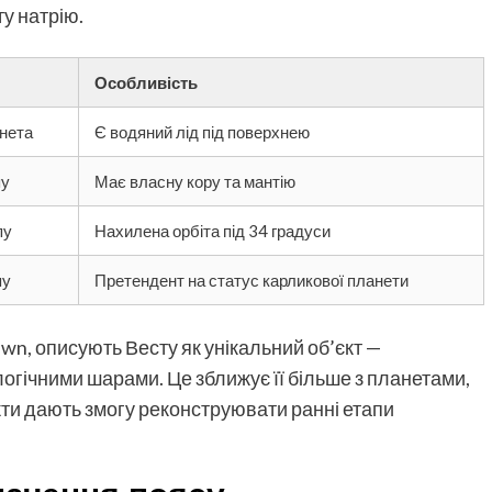
у натрію.
Особливість
нета
Є водяний лід під поверхнею
пу
Має власну кору та мантію
пу
Нахилена орбіта під 34 градуси
пу
Претендент на статус карликової планети
awn, описують Весту як унікальний об’єкт —
огічними шарами. Це зближує її більше з планетами,
єкти дають змогу реконструювати ранні етапи