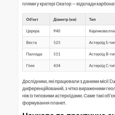
плями у кратері Окатор — відклади карбонат
Об’єкт
Діаметр (км)
Тип
Церера
940
Карликова пла
Веста
525
Астероїд S-ти
Паллада
511
Астероїд B-ти
Гігея
434
Астероїд C-ти
Дослідники, які працювали з даними місії D
диференційований, з чітко вираженими геол
ніж із типовими астероїдами. Саме такі об’
формування планет.