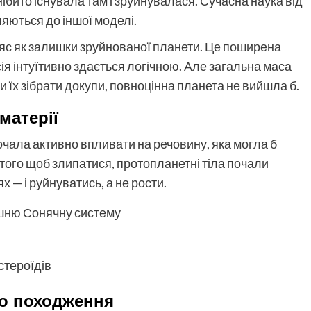
ібито існувала там і зруйнувалася. Сучасна наука від
ляються до іншої моделі.
яс як залишки зруйнованої планети. Це поширена
ія інтуїтивно здається логічною. Але загальна маса
кби їх зібрати докупи, повноцінна планета не вийшла б.
матерії
очала активно впливати на речовину, яка могла б
 того щоб злипатися, протопланетні тіла почали
 — і руйнуватись, а не рости.
ішню Сонячну систему
стероїдів
ро походження