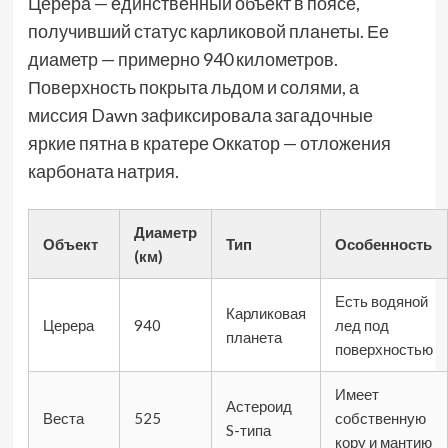
Церера — единственный объект в поясе,
получивший статус карликовой планеты. Ее
диаметр — примерно 940 километров.
Поверхность покрыта льдом и солями, а
миссия Dawn зафиксировала загадочные
яркие пятна в кратере Оккатор — отложения
карбоната натрия.
Диаметр
Объект
Тип
Особенность
(км)
Есть водяной
Карликовая
Церера
940
лед под
планета
поверхностью
Имеет
Астероид
Веста
525
собственную
S-типа
кору и мантию