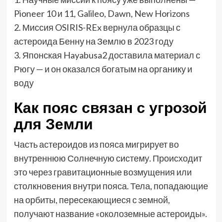
Pioneer 10 и 11, Galileo, Dawn, New Horizons
2. Миссия OSIRIS-REx вернула образцы с
астероида Бенну на Землю в 2023 году
3. Японская Hayabusa2 доставила материал с
Рюгу — и он оказался богатым на органику и
воду
Как пояс связан с угрозой
для Земли
Часть астероидов из пояса мигрирует во
внутреннюю Солнечную систему. Происходит
это через гравитационные возмущения или
столкновения внутри пояса. Тела, попадающие
на орбиты, пересекающиеся с земной,
получают название «околоземные астероиды».