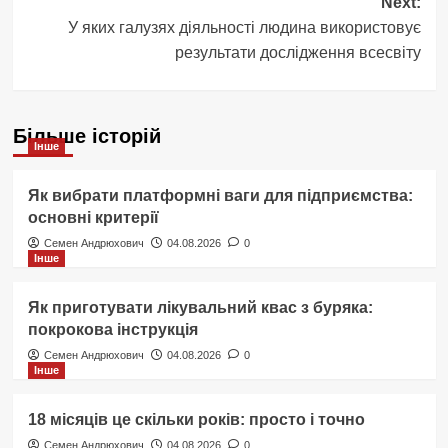
Next:
У яких галузях діяльності людина використовує
результати дослідження всесвіту
Більше історій
Інше
Як вибрати платформні ваги для підприємства:
основні критерії
Семен Андрюхович
04.08.2026
0
Інше
Як приготувати лікувальний квас з буряка:
покрокова інструкція
Семен Андрюхович
04.08.2026
0
Інше
18 місяців це скільки років: просто і точно
Семен Андрюхович
04.08.2026
0