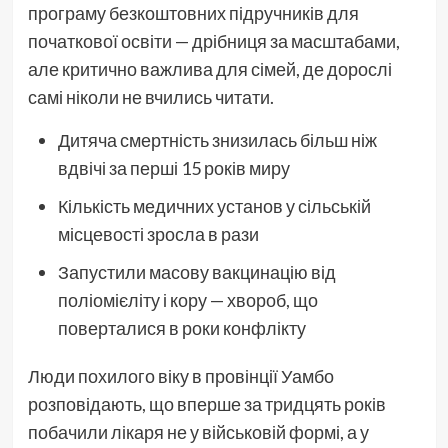
програму безкоштовних підручників для
початкової освіти — дрібниця за масштабами,
але критично важлива для сімей, де дорослі
самі ніколи не вчились читати.
Дитяча смертність знизилась більш ніж
вдвічі за перші 15 років миру
Кількість медичних установ у сільській
місцевості зросла в рази
Запустили масову вакцинацію від
поліомієліту і кору — хвороб, що
поверталися в роки конфлікту
Люди похилого віку в провінції Уамбо
розповідають, що вперше за тридцять років
побачили лікаря не у військовій формі, а у