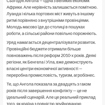
Сьогодні Ангола — одна з великих економік
Африки. Але нерівність залишається помітною.
Луанда і кілька портових міст живуть в іншому
ритмі порівняно з внутрішніми провінціями.
Молодь масово їде до столиці в пошуках
роботи, а сільські райони повільно порожніють.
Уряд намагається децентралізувати розвиток.
Провінційні бюджети отримали більше
повноважень після реформ 2010-х років. Деякі
регіони, як Бенгела і Уїла, вже демонструють
власні центри економічної активності —
переробна промисловість, туризм, агробізнес.
Те, що Ангола показала за двадцять з гаком
років після завершення конфлікту — це не
ідеальний сценарій. Але це реальний приклад
того, як країна з повністю зруйнованою