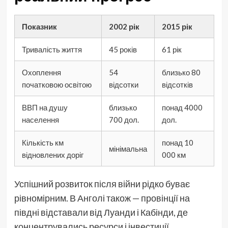
Показник
2002 рік
2015 рік
Тривалість життя
45 років
61 рік
Охоплення
54
близько 80
початковою освітою
відсотки
відсотків
ВВП на душу
близько
понад 4000
населення
700 дол.
дол.
Кількість км
понад 10
мінімальна
відновлених доріг
000 км
Успішний розвиток після війни рідко буває
рівномірним. В Анголі також — провінції на
півдні відставали від Луанди і Кабінди, де
концентрувались ресурси і інвестиції.