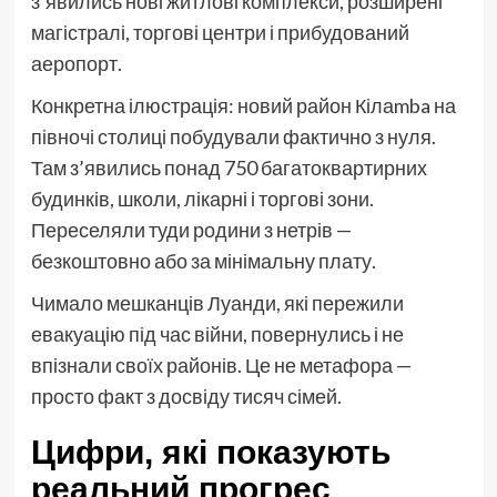
з’явились нові житлові комплекси, розширені
магістралі, торгові центри і прибудований
аеропорт.
Конкретна ілюстрація: новий район Кілаmba на
півночі столиці побудували фактично з нуля.
Там з’явились понад 750 багатоквартирних
будинків, школи, лікарні і торгові зони.
Переселяли туди родини з нетрів —
безкоштовно або за мінімальну плату.
Чимало мешканців Луанди, які пережили
евакуацію під час війни, повернулись і не
впізнали своїх районів. Це не метафора —
просто факт з досвіду тисяч сімей.
Цифри, які показують
реальний прогрес