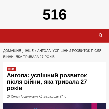
Перейти
516
до
вмісту
Primary
Menu
ДОМАШНЯ
ІНШЕ
АНГОЛА: УСПІШНИЙ РОЗВИТОК ПІСЛЯ
ВІЙНИ, ЯКА ТРИВАЛА 27 РОКІВ
Інше
Ангола: успішний розвиток
після війни, яка тривала 27
років
Семен Андрюхович
28.05.2026
0