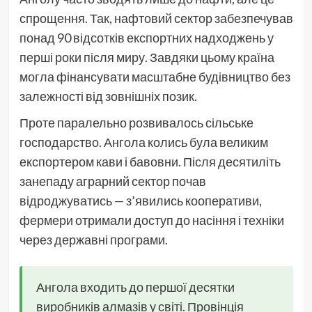
спрощення. Так, нафтовий сектор забезпечував
понад 90 відсотків експортних надходжень у
перші роки після миру. Завдяки цьому країна
могла фінансувати масштабне будівництво без
залежності від зовнішніх позик.
Проте паралельно розвивалось сільське
господарство. Ангола колись була великим
експортером кави і бавовни. Після десятиліть
занепаду аграрний сектор почав
відроджуватись — з’явились кооперативи,
фермери отримали доступ до насіння і техніки
через державні програми.
Ангола входить до першої десятки
виробників алмазів у світі. Провінція