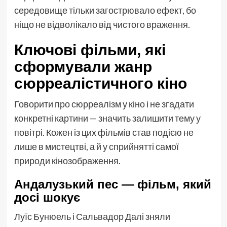
середовище тільки загострювало ефект, бо
ніщо не відволікало від чистого враження.
Ключові фільми, які
сформували жанр
сюрреалістичного кіно
Говорити про сюрреалізм у кіно і не згадати
конкретні картини — значить залишити тему у
повітрі. Кожен із цих фільмів став подією не
лише в мистецтві, а й у сприйнятті самої
природи кінозображення.
Андалузький пес — фільм, який
досі шокує
Луїс Бунюель і Сальвадор Далі зняли