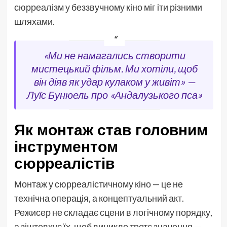
сюрреалізм у беззвучному кіно міг іти різними
шляхами.
«Ми не намагались створити
мистецький фільм. Ми хотіли, щоб
він діяв як удар кулаком у живіт» —
Луїс Бунюель про «Андалузького пса»
Як монтаж став головним
інструментом
сюрреалістів
Монтаж у сюрреалістичному кіно — це не
технічна операція, а концептуальний акт.
Режисер не складає сцени в логічному порядку,
а зіштовхує їх, щоб виникло третє значення —