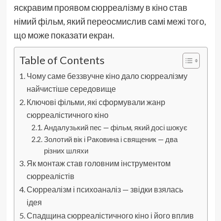
яскравим проявом сюрреалізму в кіно став
німий фільм, який переосмислив самі межі того,
що може показати екран.
Table of Contents
Чому саме беззвучне кіно дало сюрреалізму
найчистіше середовище
Ключові фільми, які сформували жанр
сюрреалістичного кіно
Андалузький пес — фільм, який досі шокує
Золотий вік і Раковина і священик — два
різних шляхи
Як монтаж став головним інструментом
сюрреалістів
Сюрреалізм і психоаналіз — звідки взялась
ідея
Спадщина сюрреалістичного кіно і його вплив