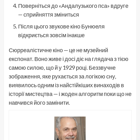
Поверніться до «Андалузького пса» вдруге
— сприйняття зміниться
Після цього звукове кіно Бунюеля
відкриється зовсім інакше
Сюрреалістичне кіно — це не музейний
експонат. Воно живе і досі діє на глядача з тією
самою силою, що й у 1929 році. Беззвучне
зображення, яке рухається за логікою сну,
виявилось одним із найстійкіших винаходів в
історії мистецтва — і жоден алгоритм поки що не
навчився його замінити.