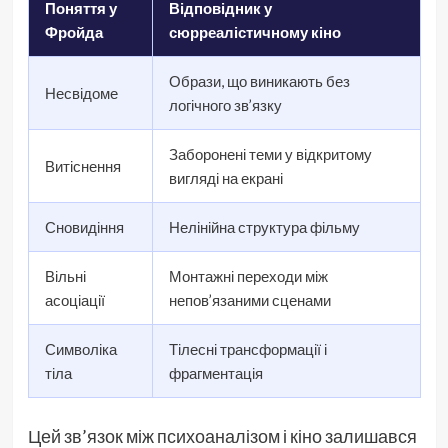
Поняття у
Відповідник у
Фройда
сюрреалістичному кіно
Образи, що виникають без
Несвідоме
логічного зв’язку
Заборонені теми у відкритому
Витіснення
вигляді на екрані
Сновидіння
Нелінійна структура фільму
Вільні
Монтажні переходи між
асоціації
непов’язаними сценами
Символіка
Тілесні трансформації і
тіла
фрагментація
Цей зв’язок між психоаналізом і кіно залишався