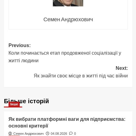
Семен Андрюхович
Post
Previous:
Коли починається етап продовженої соціалізації у
navigation
житті людини
Next:
Як знайти своє місце в житті під час війни
Більше історій
Інше
Як вибрати платформні ваги для підприємства:
основні критерії
Семен Андрюхович
04.08.2026
0