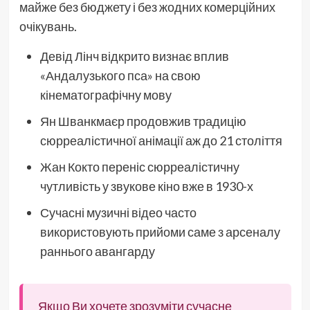
майже без бюджету і без жодних комерційних
очікувань.
Девід Лінч відкрито визнає вплив
«Андалузького пса» на свою
кінематографічну мову
Ян Шванкмаєр продовжив традицію
сюрреалістичної анімації аж до 21 століття
Жан Кокто переніс сюрреалістичну
чутливість у звукове кіно вже в 1930-х
Сучасні музичні відео часто
використовують прийоми саме з арсеналу
раннього авангарду
Якщо Ви хочете зрозуміти сучасне