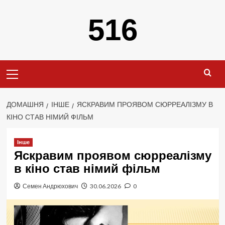
Перейти
516
до
вмісту
Primary
Menu
ДОМАШНЯ
ІНШЕ
ЯСКРАВИМ ПРОЯВОМ СЮРРЕАЛІЗМУ В
КІНО СТАВ НІМИЙ ФІЛЬМ
Інше
Яскравим проявом сюрреалізму
в кіно став німий фільм
Семен Андрюхович
30.06.2026
0