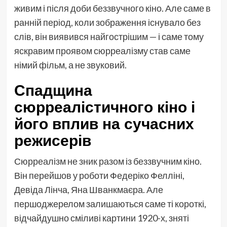
живим і після доби беззвучного кіно. Але саме в
ранній період, коли зображення існувало без
слів, він виявився найгострішим — і саме тому
яскравим проявом сюрреалізму став саме
німий фільм, а не звуковий.
Спадщина
сюрреалістичного кіно і
його вплив на сучасних
режисерів
Сюрреалізм не зник разом із беззвучним кіно.
Він перейшов у роботи Федеріко Фелліні,
Девіда Лінча, Яна Шванкмаєра. Але
першоджерелом залишаються саме ті короткі,
відчайдушно сміливі картини 1920-х, зняті