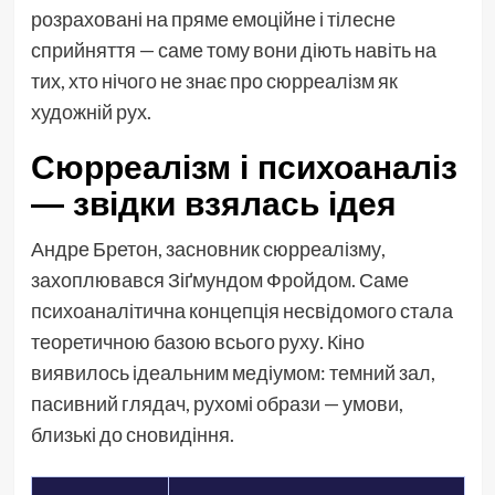
розраховані на пряме емоційне і тілесне
сприйняття — саме тому вони діють навіть на
тих, хто нічого не знає про сюрреалізм як
художній рух.
Сюрреалізм і психоаналіз
— звідки взялась ідея
Андре Бретон, засновник сюрреалізму,
захоплювався Зіґмундом Фройдом. Саме
психоаналітична концепція несвідомого стала
теоретичною базою всього руху. Кіно
виявилось ідеальним медіумом: темний зал,
пасивний глядач, рухомі образи — умови,
близькі до сновидіння.