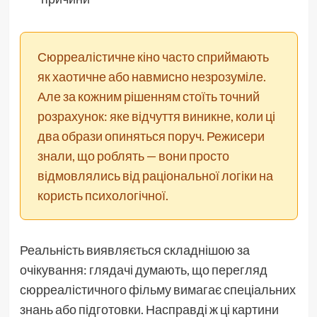
Сюрреалістичне кіно часто сприймають
як хаотичне або навмисно незрозуміле.
Але за кожним рішенням стоїть точний
розрахунок: яке відчуття виникне, коли ці
два образи опиняться поруч. Режисери
знали, що роблять — вони просто
відмовлялись від раціональної логіки на
користь психологічної.
Реальність виявляється складнішою за
очікування: глядачі думають, що перегляд
сюрреалістичного фільму вимагає спеціальних
знань або підготовки. Насправді ж ці картини