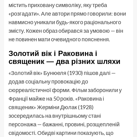
містить приховану символіку, яку треба
«розгадати». Але автори прямо говорили: вони
навмисно уникали будь-якого раціонального
змісту. Кожен образ обирався за умовою — він
не повинен мати очевидного пояснення.
Золотий вік і Раковина і
священик — два різних шляхи
«Золотий вік» Бунюеля (1930) пішов далі —
додав соціальну провокацію до
сюрреалістичної форми. Фільм заборонили у
Франції майже на 50 років. «Раковина і
священик» Жерміни Дюлак (1928)
зосередилась на внутрішньому стані
персонажа — бажанні, провині, розщепленій
свідомості. Обидві картини показують, що