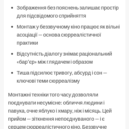
Зображення без пояснень залишає простір
для підсвідомого сприйняття
Монтаж у беззвучному кіно працює як вільні
асоціації — основа сюрреалістичної
практики
Відсутність діалогу знімає раціональний
«бар’єр» між глядачем і образом
Тиша підсилює тривогу, абсурд і сон —
ключові теми сюрреалізму
Монтажні техніки того часу дозволяли
поєднувати несумісне: обличчя людини і
павука, очне яблуко і хмару, ніж і місяць. Цей
прийом — зіткнення непоєднуваного — і є
серцем сюрреалістичного кіно. Беззвучне