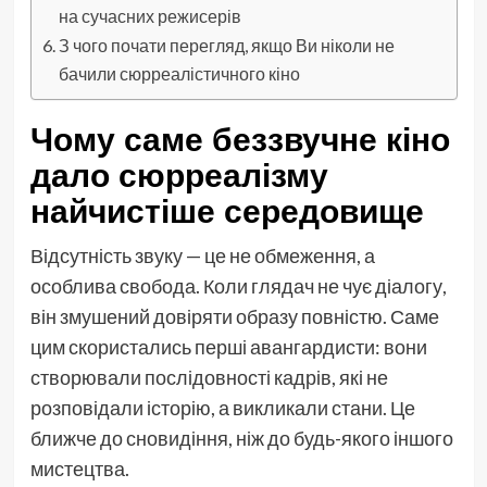
на сучасних режисерів
З чого почати перегляд, якщо Ви ніколи не
бачили сюрреалістичного кіно
Чому саме беззвучне кіно
дало сюрреалізму
найчистіше середовище
Відсутність звуку — це не обмеження, а
особлива свобода. Коли глядач не чує діалогу,
він змушений довіряти образу повністю. Саме
цим скористались перші авангардисти: вони
створювали послідовності кадрів, які не
розповідали історію, а викликали стани. Це
ближче до сновидіння, ніж до будь-якого іншого
мистецтва.