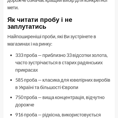
дорожче означає кращий вибір для конкретної
мети.
Як читати пробу і не
заплутатись
Найпоширеніші проби, які Ви зустрінете в
магазинах і на ринку:
333 проба — приблизно 33 відсотки золота,
часто зустрічається в старих радянських
прикрасах
585 проба — класика для ювелірних виробів
в Україні та більшості Європи
750 проба — вища концентрація, відчутно
дорожче
916 проба — рідкісна, використовується