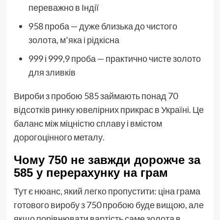
переважно в Індії
958 проба — дуже близька до чистого
золота, м’яка і рідкісна
999 і 999,9 проба — практично чисте золото
для зливків
Вироби з пробою 585 займають понад 70
відсотків ринку ювелірних прикрас в Україні. Це
баланс між міцністю сплаву і вмістом
дорогоцінного металу.
Чому 750 не завжди дорожче за
585 у перерахунку на грам
Тут є нюанс, який легко пропустити: ціна грама
готового виробу з 750 пробою буде вищою, але
якщо порівнювати вартість саме золота в