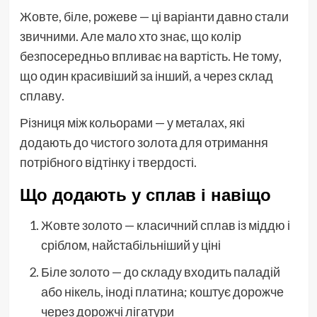
Жовте, біле, рожеве — ці варіанти давно стали
звичними. Але мало хто знає, що колір
безпосередньо впливає на вартість. Не тому,
що один красивіший за інший, а через склад
сплаву.
Різниця між кольорами — у металах, які
додають до чистого золота для отримання
потрібного відтінку і твердості.
Що додають у сплав і навіщо
Жовте золото — класичний сплав із міддю і
сріблом, найстабільніший у ціні
Біле золото — до складу входить паладій
або нікель, іноді платина; коштує дорожче
через дорожчі лігатури