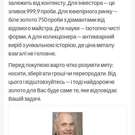
залежить від контексту. Для інвестора — це
зливок 999,9 проби. Для ювелірного ринку —
біле золото 750 проби з діамантами від
відомого майстра. Для науки — ізотопно чисті
форми. А для колекціонера — антикварний
виріб з унікальною історією, де ціна металу
взагалі не головне.
Перед покупкою варто чітко розуміти мету:
носити, зберігати гроші чи перепродати. Від
цього і відштовхуйтесь — і тоді найдорожче
золото для Вас буде саме те, яке відповідає
Вашій задачі.