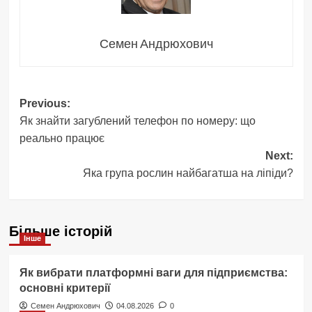
Семен Андрюхович
Post
Previous:
Як знайти загублений телефон по номеру: що
navigation
реально працює
Next:
Яка група рослин найбагатша на ліпіди?
Більше історій
Інше
Як вибрати платформні ваги для підприємства:
основні критерії
Семен Андрюхович
04.08.2026
0