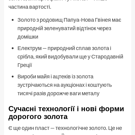
частина вартості.
Золото з родовищ Папуа-Нова Гвінея має
природній зеленуватий відтінок через
домішки
Електрум — природний сплав золота і
срібла, який видобували ще у Стародавній
Греції
Вироби майя і ацтеків із золота
зустрічаються на аукціонах і коштують
тисячі разів дорожче ваги металу
Сучасні технології і нові форми
дорогого золота
Є ще один пласт — технологічне золото. Це не