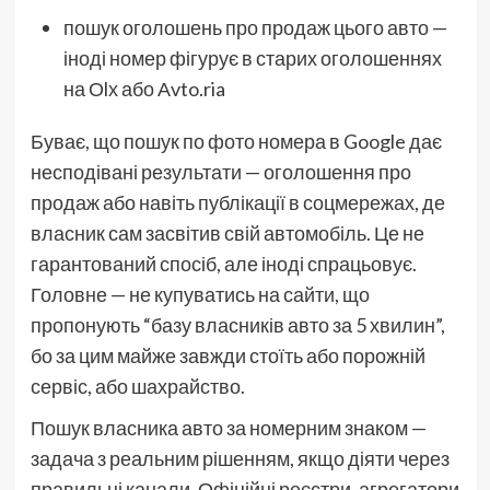
пошук оголошень про продаж цього авто —
іноді номер фігурує в старих оголошеннях
на Оlх або Аvto.ria
Буває, що пошук по фото номера в Google дає
несподівані результати — оголошення про
продаж або навіть публікації в соцмережах, де
власник сам засвітив свій автомобіль. Це не
гарантований спосіб, але іноді спрацьовує.
Головне — не купуватись на сайти, що
пропонують “базу власників авто за 5 хвилин”,
бо за цим майже завжди стоїть або порожній
сервіс, або шахрайство.
Пошук власника авто за номерним знаком —
задача з реальним рішенням, якщо діяти через
правильні канали. Офіційні реєстри, агрегатори