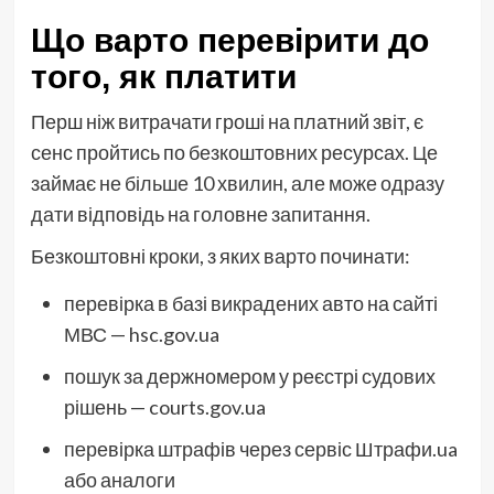
Що варто перевірити до
того, як платити
Перш ніж витрачати гроші на платний звіт, є
сенс пройтись по безкоштовних ресурсах. Це
займає не більше 10 хвилин, але може одразу
дати відповідь на головне запитання.
Безкоштовні кроки, з яких варто починати:
перевірка в базі викрадених авто на сайті
МВС — hsc.gov.ua
пошук за держномером у реєстрі судових
рішень — courts.gov.ua
перевірка штрафів через сервіс Штрафи.ua
або аналоги