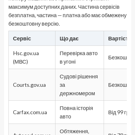
максимум доступних даних. Частина сервісів
безплатна, частина — платна або має обмежену
безкоштовну версію.
Сервіс
Що дає
Вартість
Hsc.gov.ua
Перевірка авто
Безкошто
(МВС)
в угоні
Судові рішення
Courts.gov.ua
за
Безкошто
держномером
Повна історія
Carfax.com.ua
Від 99 грн
авто
Обтяження,