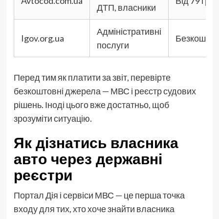
Avtocod.com.ua
Від 79 грн
ДТП, власники
Адміністративні
Igov.org.ua
Безкошто
послуги
Перед тим як платити за звіт, перевірте
безкоштовні джерела — МВС і реєстр судових
рішень. Іноді цього вже достатньо, щоб
зрозуміти ситуацію.
Як дізнатись власника
авто через державні
реєстри
Портал Дія і сервіси МВС — це перша точка
входу для тих, хто хоче знайти власника