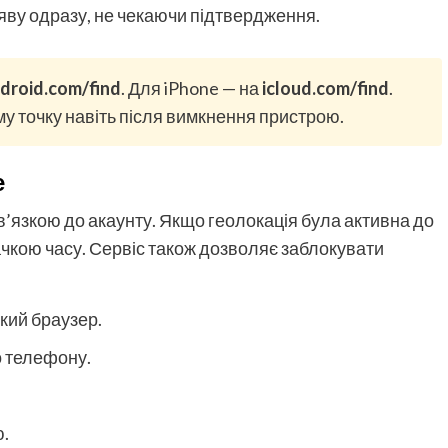
яву одразу, не чекаючи підтвердження.
droid.com/find
. Для iPhone — на
icloud.com/find
.
у точку навіть після вимкнення пристрою.
e
в’язкою до акаунту. Якщо геолокація була активна до
ачкою часу. Сервіс також дозволяє заблокувати
який браузер.
о телефону.
ю.