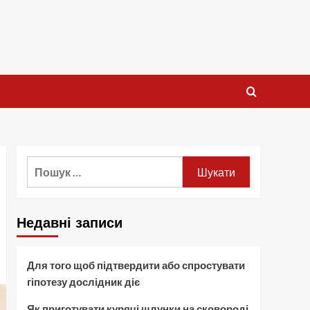
Пошук:
Недавні записи
Для того щоб підтвердити або спростувати
гіпотезу дослідник діє
Як приготувати курячі шлунки на сковороді