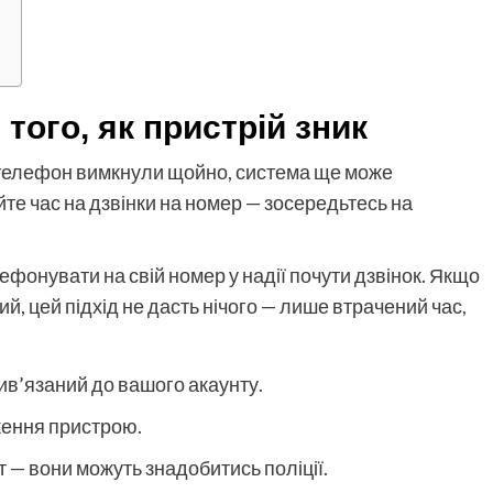
того, як пристрій зник
 телефон вимкнули щойно, система ще може
те час на дзвінки на номер — зосередьтесь на
онувати на свій номер у надії почути дзвінок. Якщо
, цей підхід не дасть нічого — лише втрачений час,
рив’язаний до вашого акаунту.
ження пристрою.
т — вони можуть знадобитись поліції.