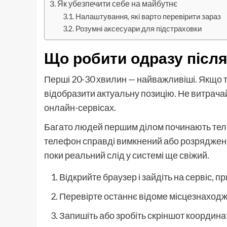
Як убезпечити себе на майбутнє
Налаштування, які варто перевірити зараз
Розумні аксесуари для підстраховки
Що робити одразу після 
Перші 20-30 хвилин — найважливіші. Якщо
відобразити актуальну позицію. Не витрачай
онлайн-сервісах.
Багато людей першим ділом починають телеф
телефон справді вимкнений або розряджений
поки реальний слід у системі ще свіжий.
Відкрийте браузер і зайдіть на сервіс, п
Перевірте останнє відоме місцезнаход
Запишіть або зробіть скріншот координа