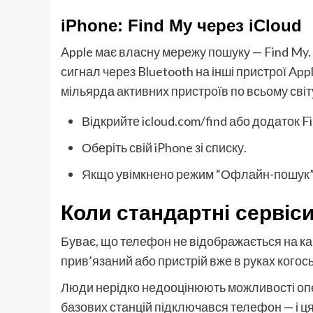
iPhone: Find My через iCloud
Apple має власну мережу пошуку — Find My.
сигнал через Bluetooth на інші пристрої Ap
мільярда активних пристроїв по всьому світ
Відкрийте icloud.com/find або додаток F
Оберіть свій iPhone зі списку.
Якщо увімкнено режим “Офлайн-пошук” —
Коли стандартні сервіс
Буває, що телефон не відображається на кар
прив’язаний або пристрій вже в руках когось
Люди нерідко недооцінюють можливості опер
базових станцій підключався телефон — і ця