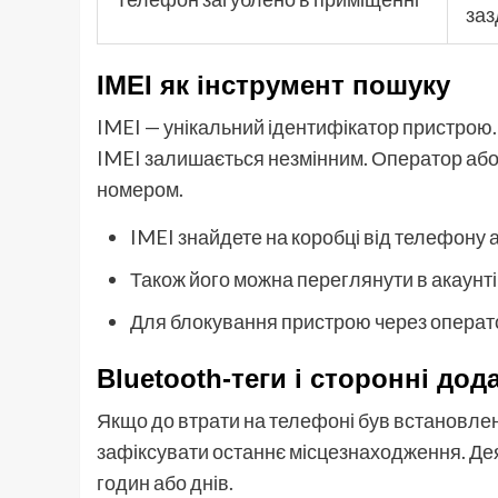
заз
IMEI як інструмент пошуку
IMEI — унікальний ідентифікатор пристрою.
IMEI залишається незмінним. Оператор або 
номером.
IMEI знайдете на коробці від телефону а
Також його можна переглянути в акаунті 
Для блокування пристрою через операто
Bluetooth-теги і сторонні дод
Якщо до втрати на телефоні був встановлени
зафіксувати останнє місцезнаходження. Деяк
годин або днів.