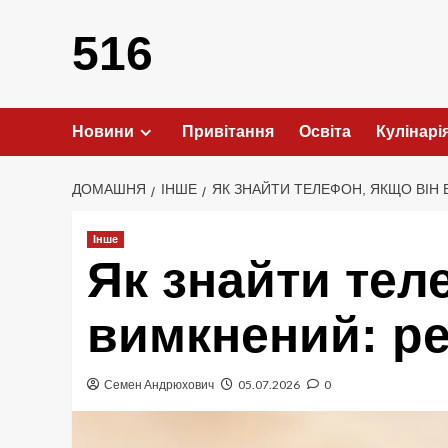
Перейти
до
516
вмісту
Новини
Привітання
Освіта
Кулінарі
ДОМАШНЯ
ІНШЕ
ЯК ЗНАЙТИ ТЕЛЕФОН, ЯКЩО ВІН
Інше
Як знайти тел
вимкнений: ре
Семен Андрюхович
05.07.2026
0