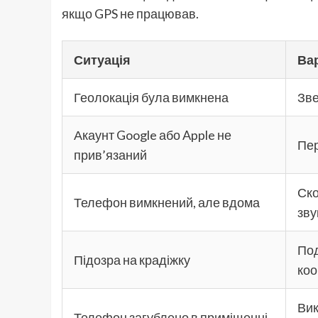
якщо GPS не працював.
Ситуація
Вар
Геолокація була вимкнена
Зве
Акаунт Google або Apple не
Пер
прив’язаний
Ско
Телефон вимкнений, але вдома
зву
Под
Підозра на крадіжку
ко
Вик
Телефон загублено в приміщенні