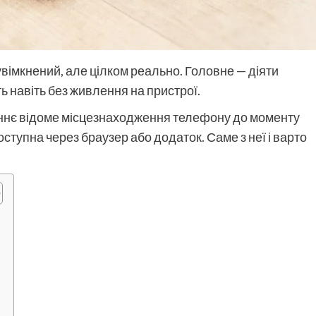
вімкнений, але цілком реально. Головне — діяти
ь навіть без живлення на пристрої.
таннє відоме місцезнаходження телефону до моменту
доступна через браузер або додаток. Саме з неї і варто