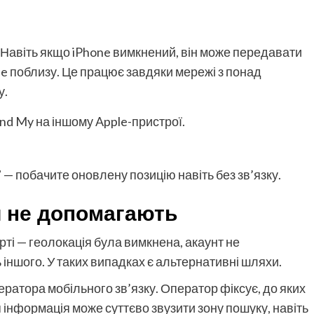
 Навіть якщо iPhone вимкнений, він може передавати
ple поблизу. Це працює завдяки мережі з понад
у.
ind My на іншому Apple-пристрої.
 побачите оновлену позицію навіть без зв’язку.
и не допомагають
ті — геолокація була вимкнена, акаунт не
 іншого. У таких випадках є альтернативні шляхи.
атора мобільного зв’язку. Оператор фіксує, до яких
 інформація може суттєво звузити зону пошуку, навіть