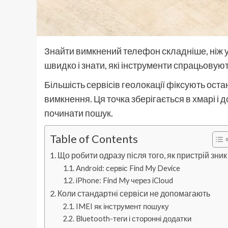
Знайти вимкнений телефон складніше, ніж у
швидко і знати, які інструменти спрацьовуют
Більшість сервісів геолокації фіксують ос
вимкнення. Ця точка зберігається в хмарі і 
починати пошук.
Table of Contents
Що робити одразу після того, як пристрій зник
Android: сервіс Find My Device
iPhone: Find My через iCloud
Коли стандартні сервіси не допомагають
IMEI як інструмент пошуку
Bluetooth-теги і сторонні додатки