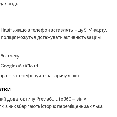
далегідь
 Навіть якщо в телефон вставлять іншу SIM-карту,
поліція можуть відстежувати активність за цим
бо в чеку.
Google або iCloud.
ра — зателефонуйте на гарячу лінію.
атки
й додаток типу Prey або Life360 — він міг
і з них зберігають історію переміщень за кілька