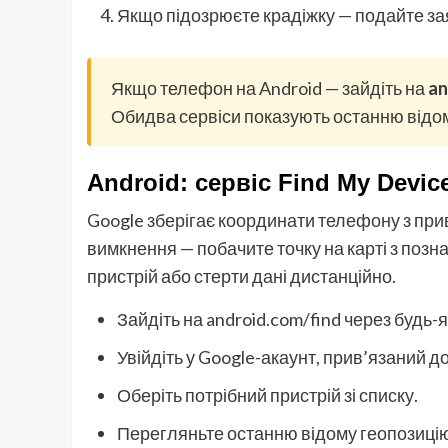
Якщо підозрюєте крадіжку — подайте за
Якщо телефон на Android — зайдіть на
an
Обидва сервіси показують останню відом
Android: сервіс Find My Devic
Google зберігає координати телефону з при
вимкнення — побачите точку на карті з позн
пристрій або стерти дані дистанційно.
Зайдіть на android.com/find через будь-
Увійдіть у Google-акаунт, прив’язаний д
Оберіть потрібний пристрій зі списку.
Перегляньте останню відому геопозиці