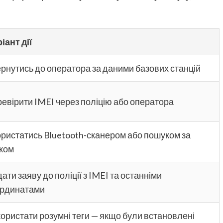
іант дії
рнутись до оператора за даними базових станцій
евірити IMEI через поліцію або оператора
ристатись Bluetooth-сканером або пошуком за
ком
ати заяву до поліції з IMEI та останніми
ординатами
ористати розумні теги — якщо були встановлені