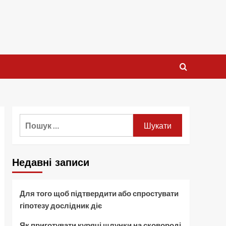
Пошук:
Недавні записи
Для того щоб підтвердити або спростувати
гіпотезу дослідник діє
Як приготувати курячі шлунки на сковороді