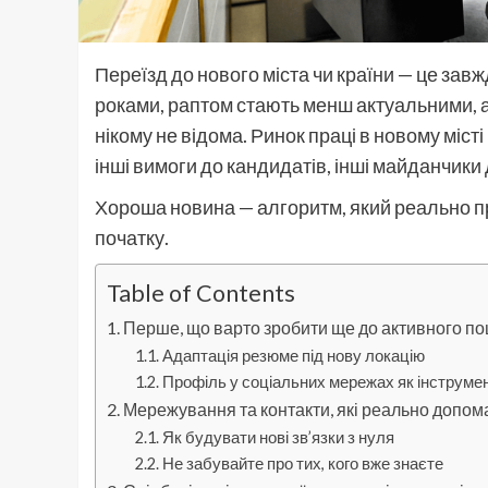
Переїзд до нового міста чи країни — це зав
роками, раптом стають менш актуальними, а 
нікому не відома. Ринок праці в новому міст
інші вимоги до кандидатів, інші майданчики
Хороша новина — алгоритм, який реально прац
початку.
Table of Contents
Перше, що варто зробити ще до активного п
Адаптація резюме під нову локацію
Профіль у соціальних мережах як інструме
Мережування та контакти, які реально допом
Як будувати нові зв’язки з нуля
Не забувайте про тих, кого вже знаєте