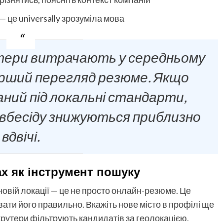
 це universally зрозуміла мова
тери витрачають у середньому
 перший перегляд резюме. Якщо
ний під локальні стандарти,
вбесіду знижуються приблизно
вдвічі.
х як інструмент пошуку
новій локації — це не просто онлайн-резюме. Це
ати його правильно. Вкажіть нове місто в профілі ще
крутери фільтрують кандидатів за геолокацією.