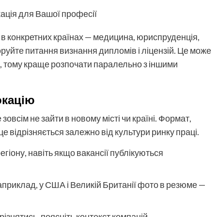
кація для Вашої професії
в конкретних країнах — медицина, юриспруденція,
оруйте питання визнання дипломів і ліцензій. Це може
ів, тому краще розпочати паралельно з іншими
окацію
овсім не зайти в новому місті чи країні. Формат,
е відрізняється залежно від культури ринку праці.
гіону, навіть якщо вакансії публікуються
априклад, у США і Великій Британії фото в резюме —
ізнятись, поясніть контекст компаній