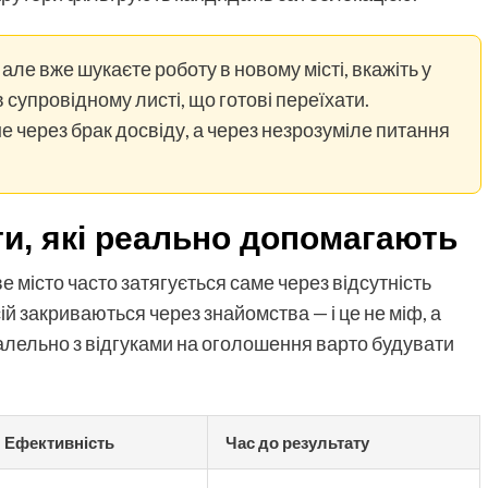
ле вже шукаєте роботу в новому місті, вкажіть у
супровідному листі, що готові переїхати.
е через брак досвіду, а через незрозуміле питання
и, які реально допомагають
е місто часто затягується саме через відсутність
ій закриваються через знайомства — і це не міф, а
ралельно з відгуками на оголошення варто будувати
Ефективність
Час до результату