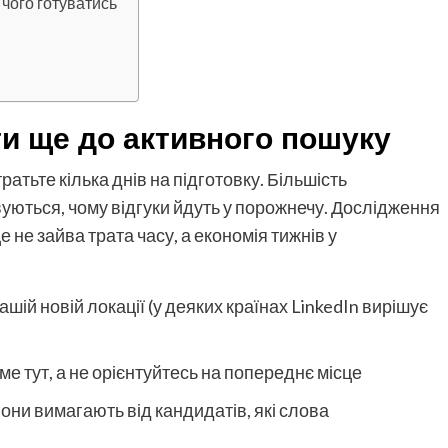
 чого готуватись
и ще до активного пошуку
атьте кілька днів на підготовку. Більшість
вуються, чому відгуки йдуть у порожнечу. Дослідження
е не зайва трата часу, а економія тижнів у
шій новій локації (у деяких країнах LinkedIn вирішує
ме тут, а не орієнтуйтесь на попереднє місце
вони вимагають від кандидатів, які слова