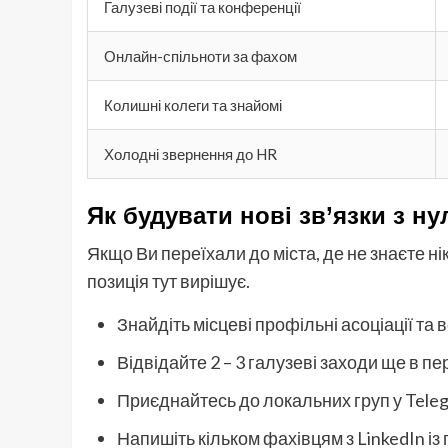
Галузеві події та конференції
Онлайн-спільноти за фахом
Колишні колеги та знайомі
Холодні звернення до HR
Як будувати нові зв’язки з ну
Якщо Ви переїхали до міста, де не знаєте нік
позиція тут вирішує.
Знайдіть місцеві профільні асоціації та в
Відвідайте 2 – 3 галузеві заходи ще в п
Приєднайтесь до локальних груп у Teleg
Напишіть кільком фахівцям з LinkedIn і