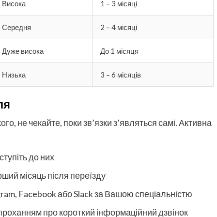
Висока
1 – 3 місяці
Середня
2 – 4 місяці
Дуже висока
До 1 місяця
Низька
3 – 6 місяців
ля
ого, не чекайте, поки зв’язки з’являться самі. Активна
ступіть до них
ерший місяць після переїзду
ram, Facebook або Slack за Вашою спеціальністю
з проханням про короткий інформаційний дзвінок