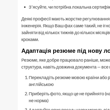
З’ясуйте, чи потрібна локальна сертифі
Деякі професії мають жорстке регулювання 
інженерія. Якщо Ваш фах саме такий, не ігн
зайняти від кількох тижнів до кількох місяц
кроками.
Адаптація резюме під нову л
Резюме, яке добре працювало раніше, може з
структура, навіть довжина документа — все ц
Перекладіть резюме мовою країни або ре
англійською
Приберіть фото, якщо це не прийнято (н
не норма)
Адаптуйте опис посад: назви можуть відр