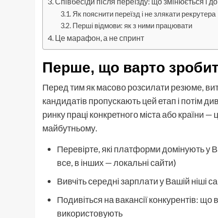
Співбесіди після переїзду: що змінюється і до
Як пояснити переїзд і не злякати рекрутера
Перші відмови: як з ними працювати
Це марафон, а не спринт
Перше, що варто зробит
Перед тим як масово розсилати резюме, витр
кандидатів пропускають цей етап і потім ди
ринку праці конкретного міста або країни — ц
майбутньому.
Перевірте, які платформи домінують у Ва
все, в інших — локальні сайти)
Вивчіть середні зарплати у Вашій ніші са
Подивіться на вакансії конкурентів: що 
використовують