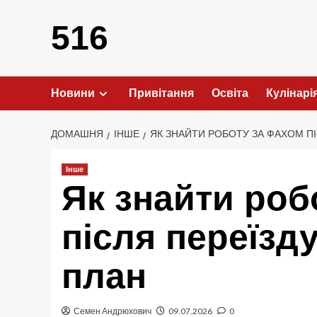
Перейти
до
516
вмісту
Новини
Привітання
Освіта
Кулінарі
ДОМАШНЯ
ІНШЕ
ЯК ЗНАЙТИ РОБОТУ ЗА ФАХОМ П
Інше
Як знайти роб
після переїзд
план
Семен Андрюхович
09.07.2026
0