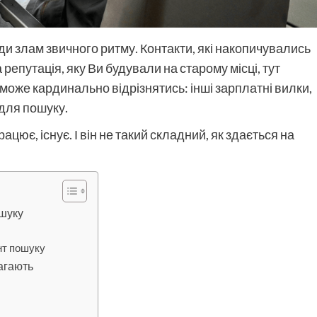
жди злам звичного ритму. Контакти, які накопичувались
репутація, яку Ви будували на старому місці, тут
і може кардинально відрізнятись: інші зарплатні вилки,
 для пошуку.
ює, існує. І він не такий складний, як здається на
ошуку
нт пошуку
агають