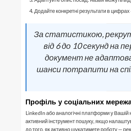
Додайте конкретні результати в цифрах —
За статистикою, рекру
від 6 до 10 секунд на
документ не адаптова
шанси потрапити на спі
Профіль у соціальних мережа
LinkedIn або аналогічні платформи у Вашій 
активний інструмент пошуку, якщо налаштув
до того, як активно шукатимете роботу — ре