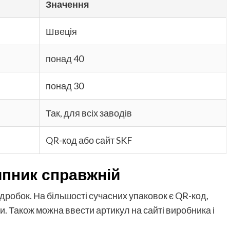
Значення
Швеція
понад 40
понад 30
Так, для всіх заводів
QR-код або сайт SKF
ипник справжній
ідробок. На більшості сучасних упаковок є QR-код,
и. Також можна ввести артикул на сайті виробника і