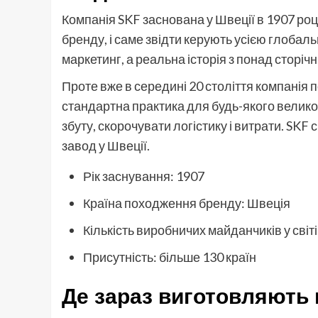
Компанія SKF заснована у Швеції в 1907 ро
бренду, і саме звідти керують усією глоба
маркетинг, а реальна історія з понад сторіч
Проте вже в середині 20 століття компанія 
стандартна практика для будь-якого велик
збуту, скорочувати логістику і витрати. SKF
завод у Швеції.
Рік заснування: 1907
Країна походження бренду: Швеція
Кількість виробничих майданчиків у світі
Присутність: більше 130 країн
Де зараз виготовляють