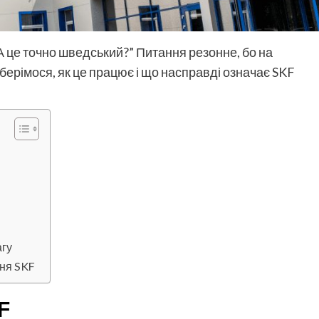
“А це точно шведський?” Питання резонне, бо на
озберімося, як це працює і що насправді означає SKF
агу
ння SKF
F