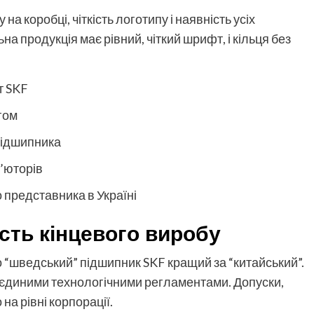
 на коробці, чіткість логотипу і наявність усіх
а продукція має рівний, чіткий шрифт, і кільця без
т SKF
гом
підшипника
б’юторів
 представника в Україні
ість кінцевого виробу
що “шведський” підшипник SKF кращий за “китайський”.
 єдиними технологічними регламентами. Допуски,
на рівні корпорації.