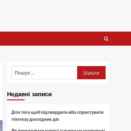
Пошук:
Недавні записи
Для того щоб підтвердити або спростувати
гіпотезу дослідник діє
Як приготувати курячі шлунки на сковороді