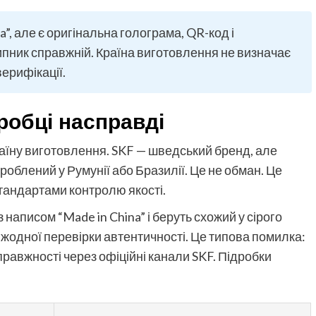
”, але є оригінальна голограма, QR-код і
шипник справжній. Країна виготовлення не визначає
верифікації.
робці насправді
раїну виготовлення. SKF — шведський бренд, але
зроблений у Румунії або Бразилії. Це не обман. Це
тандартами контролю якості.
написом “Made in China” і беруть схожий у сірого
 жодної перевірки автентичності. Це типова помилка:
правжності через офіційні канали SKF. Підробки