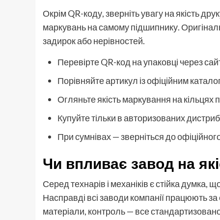
Окрім QR-коду, зверніть увагу на якість друку
маркувань на самому підшипнику. Оригінальн
задирок або нерівностей.
Перевірте QR-код на упаковці через сай
Порівняйте артикул із офіційним катало
Огляньте якість маркування на кільцях 
Купуйте тільки в авторизованих дистри
При сумнівах — зверніться до офіційного
Чи впливає завод на як
Серед технарів і механіків є стійка думка, 
Насправді всі заводи компанії працюють за
матеріали, контроль — все стандартизовано 