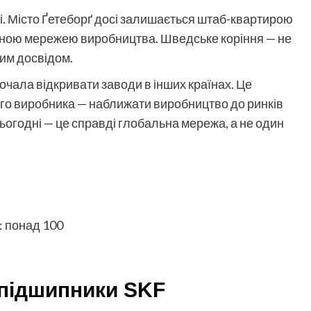
ці. Місто Ґетеборґ досі залишається штаб-квартирою
льною мережею виробництва. Шведське коріння — не
ним досвідом.
почала відкривати заводи в інших країнах. Це
ого виробника — наближати виробництво до ринків
 сьогодні — це справді глобальна мережа, а не один
: понад 100
 підшипники SKF