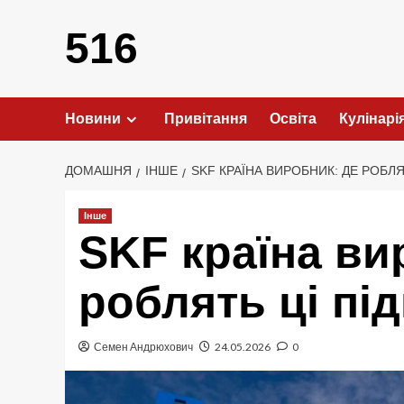
Перейти
до
516
вмісту
Новини
Привітання
Освіта
Кулінарі
ДОМАШНЯ
ІНШЕ
SKF КРАЇНА ВИРОБНИК: ДЕ РОБЛ
Інше
SKF країна ви
роблять ці пі
Семен Андрюхович
24.05.2026
0