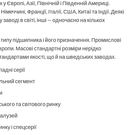
 Європі, Азії, Північній і Південній Америці.
меччині, Франції, Італії, США, Китаї та Індії. Деякі
аводі в світі, інші — одночасно на кількох
 типу підшипника і його призначення. Промислові
Європи. Масові стандартні розміри нерідко
тандартами якості, що й на шведських заводах.
адні серії
ільний сегмент
и
ського та світового ринку
галузей
ку і спецсерії