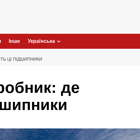
я
Інше
Українська
ЯТЬ ЦІ ПІДШИПНИКИ
робник: де
дшипники