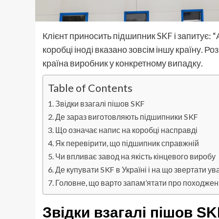
Клієнт приносить підшипник SKF і запитує: 
коробці іноді вказано зовсім іншу країну. Р
країна виробник у конкретному випадку.
Table of Contents
Звідки взагалі пішов SKF
Де зараз виготовляють підшипники SKF
Що означає напис на коробці насправді
Як перевірити, що підшипник справжній
Чи впливає завод на якість кінцевого виробу
Де купувати SKF в Україні і на що звертати ув
Головне, що варто запам’ятати про походже
Звідки взагалі пішов SK