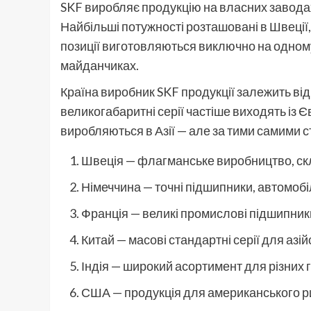
SKF виробляє продукцію на власних заводах у
Найбільші потужності розташовані в Швеції, Ні
позиції виготовляються виключно на одному з
майданчиках.
Країна виробник SKF продукції залежить від
великогабаритні серії частіше виходять із 
виробляються в Азії — але за тими самими с
Швеція — флагманське виробництво, скл
Німеччина — точні підшипники, автомоб
Франція — великі промислові підшипник
Китай — масові стандартні серії для азій
Індія — широкий асортимент для різних 
США — продукція для американського рин