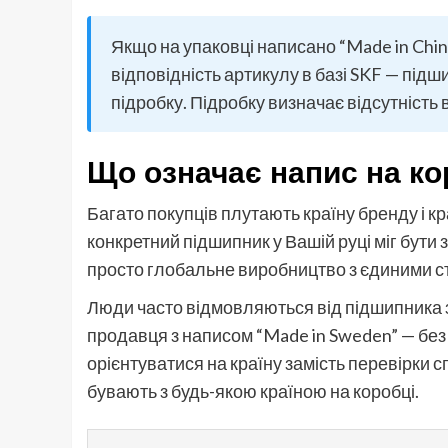
Якщо на упаковці написано “Made in China
відповідність артикулу в базі SKF — під
підробку. Підробку визначає відсутність 
Що означає напис на ко
Багато покупців плутають країну бренду і к
конкретний підшипник у Вашій руці міг бути 
просто глобальне виробництво з єдиними с
Люди часто відмовляються від підшипника з 
продавця з написом “Made in Sweden” — без
орієнтуватися на країну замість перевірки с
бувають з будь-якою країною на коробці.