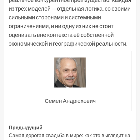
из трёх моделей — отдельная логика, со своими
сильными сторонами и системными
ограничениями, и ни одну из них не стоит
оценивать вне контекста её собственной
экономической и географической реальности.
Семен Андрюхович
Навигация
Предыдущий
Самая дорогая свадьба в мире: как это выглядит на
записи