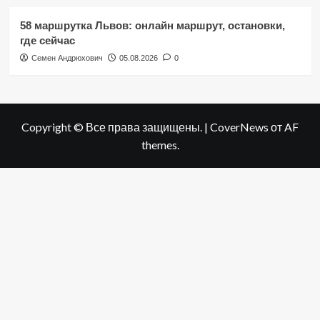
58 маршрутка Львов: онлайн маршрут, остановки,
где сейчас
Семен Андрюхович
05.08.2026
0
Copyright © Все права защищены.
|
CoverNews
от AF
themes.