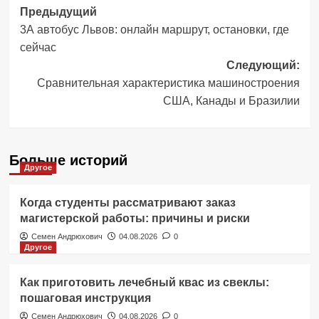
Навигация
Предыдущий
3А автобус Львов: онлайн маршрут, остановки, где
записи
сейчас
Следующий:
Сравнительная характеристика машиностроения
США, Канады и Бразилии
Больше историй
Другое
Когда студенты рассматривают заказ
магистерской работы: причины и риски
Семен Андрюхович
04.08.2026
0
Другое
Как приготовить лечебный квас из свеклы:
пошаговая инструкция
Семен Андрюхович
04.08.2026
0