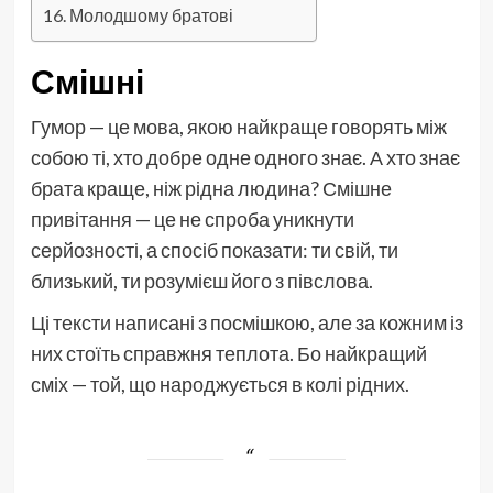
Молодшому братові
Смішні
Гумор — це мова, якою найкраще говорять між
собою ті, хто добре одне одного знає. А хто знає
брата краще, ніж рідна людина? Смішне
привітання — це не спроба уникнути
серйозності, а спосіб показати: ти свій, ти
близький, ти розумієш його з півслова.
Ці тексти написані з посмішкою, але за кожним із
них стоїть справжня теплота. Бо найкращий
сміх — той, що народжується в колі рідних.