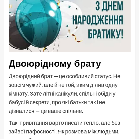
Двоюрідному брату
Двоюрідний брат — це особливий статус. Не
зовсім чужий, але й не той, з ким ділив одну
кімнату. Зате літні канікули, спільні обіди у
бабусі й секрети, про які батьки так і не
дізналися — це ваше спільне.
Такі привітання варто писати тепло, але без
зайвої пафосності. Як розмова між людьми,