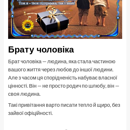
Брату чоловіка
Брат чоловіка — людина, яка стала частиною
вашого життя через любов до іншої людини.
Але з часом ця спорідненість набуває власної
цінності. Він — не просто родич по шлюбу, він —
своя людина.
Такі привітання варто писати тепло й щиро, без
зайвої офіційності.