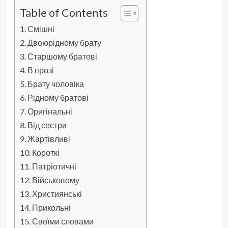
Table of Contents
Смішні
Двоюрідному брату
Старшому братові
В прозі
Брату чоловіка
Рідному братові
Оригінальні
Від сестри
Жартівливі
Короткі
Патріотичні
Військовому
Християнські
Прикольні
Своїми словами