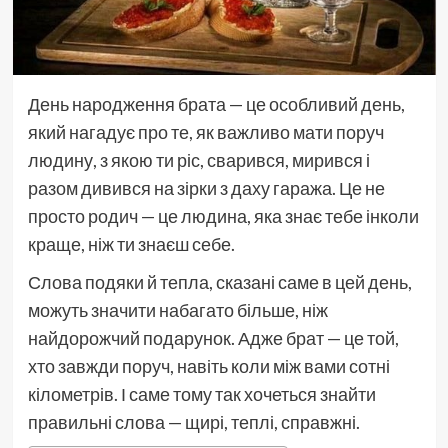
День народження брата — це особливий день,
який нагадує про те, як важливо мати поруч
людину, з якою ти ріс, сварився, мирився і
разом дивився на зірки з даху гаража. Це не
просто родич — це людина, яка знає тебе інколи
краще, ніж ти знаєш себе.
Слова подяки й тепла, сказані саме в цей день,
можуть значити набагато більше, ніж
найдорожчий подарунок. Адже брат — це той,
хто завжди поруч, навіть коли між вами сотні
кілометрів. І саме тому так хочеться знайти
правильні слова — щирі, теплі, справжні.