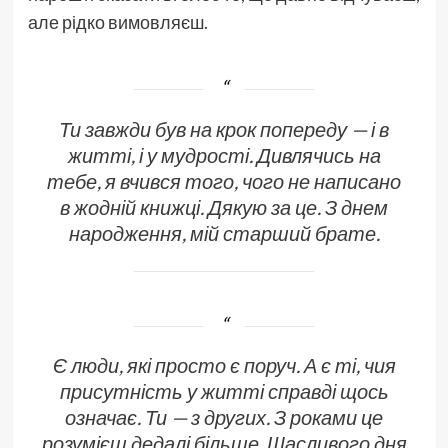
але рідко вимовляєш.
Ти завжди був на крок попереду — і в
житті, і у мудрості. Дивлячись на
тебе, я вчився того, чого не написано
в жодній книжці. Дякую за це. З днем
народження, мій старший брате.
Є люди, які просто є поруч. А є ті, чия
присутність у житті справді щось
означає. Ти — з других. З роками це
розумієш дедалі більше. Щасливого дня