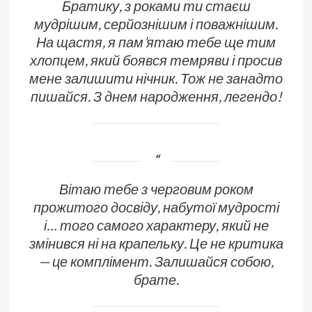
Братику, з роками ти стаєш
мудрішим, серйознішим і поважнішим.
На щастя, я пам’ятаю тебе ще тим
хлопцем, який боявся темряви і просив
мене залишити нічник. Тож не занадто
пишайся. З днем народження, легендо!
Вітаю тебе з черговим роком
прожитого досвіду, набутої мудрості
і… того самого характеру, який не
змінився ні на крапельку. Це не критика
— це комплімент. Залишайся собою,
брате.