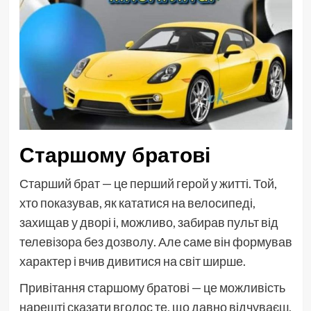
Старшому братові
Старший брат — це перший герой у житті. Той,
хто показував, як кататися на велосипеді,
захищав у дворі і, можливо, забирав пульт від
телевізора без дозволу. Але саме він формував
характер і вчив дивитися на світ ширше.
Привітання старшому братові — це можливість
нарешті сказати вголос те, що давно відчуваєш,