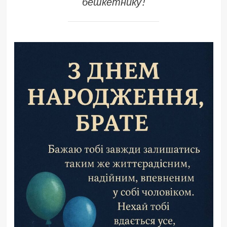
бешкетнику!