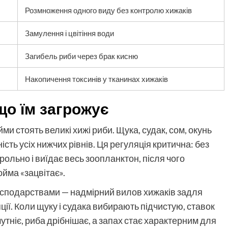
Розмноження одного виду без контролю хижаків
Замулення і цвітіння води
Загибель риби через брак кисню
Накопичення токсинів у тканинах хижаків
 що їм загрожує
ми стоять великі хижі риби. Щука, судак, сом, окунь
ть усіх нижчих рівнів. Ця регуляція критична: без
ольно і виїдає весь зоопланктон, після чого
йма «зацвітає».
осподарствами — надмірний вилов хижаків задля
ії. Коли щуку і судака вибирають підчистую, ставок
мутніє, риба дрібнішає, а запах стає характерним для