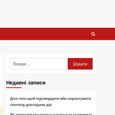
Пошук:
Недавні записи
Для того щоб підтвердити або спростувати
гіпотезу дослідник діє
Як приготувати курячі шлунки на сковороді