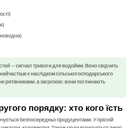
ості)
я)
існоводна)
стей — сигнал тривоги для водойми. Воно свідчить
 найчастіше є наслідком сільськогосподарського
 не рятівниками, а загрозою: вони поглинають
угого порядку: хто кого їсть
арчується безпосередньо продуцентами. У прісній
 циклопи, коловертки. Також сюди відносяться деякі