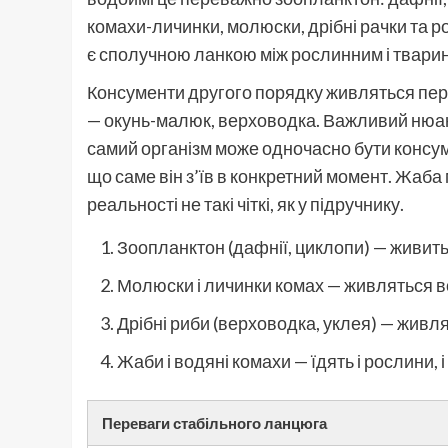
комахи-личинки, молюски, дрібні рачки та р
є сполучною ланкою між рослинним і тварин
Консументи другого порядку живляться перш
— окунь-малюк, верховодка. Важливий нюанс,
самий організм може одночасно бути консум
що саме він з’їв в конкретний момент. Жаба мо
реальності не такі чіткі, як у підручнику.
Зоопланктон (дафнії, циклопи) — живит
Молюски і личинки комах — живляться в
Дрібні риби (верховодка, уклея) — жив
Жаби і водяні комахи — їдять і рослини, 
Переваги стабільного ланцюга