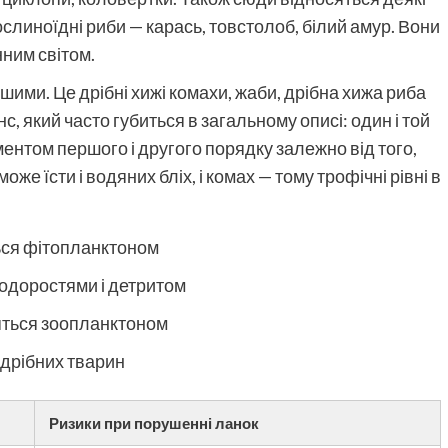
ослиноїдні риби — карась, товстолоб, білий амур. Вони
ним світом.
ими. Це дрібні хижі комахи, жаби, дрібна хижа риба
 який часто губиться в загальному описі: один і той
ентом першого і другого порядку залежно від того,
же їсти і водяних бліх, і комах — тому трофічні рівні в
ься фітопланктоном
одоростями і детритом
ляться зоопланктоном
і дрібних тварин
Ризики при порушенні ланок