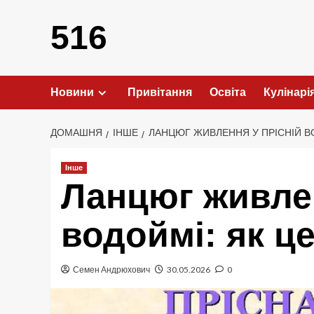
Перейти
до
516
вмісту
Новини
Привітання
Освіта
Кулінарі
ДОМАШНЯ
ІНШЕ
ЛАНЦЮГ ЖИВЛЕННЯ У ПРІСНІЙ В
Інше
Ланцюг живлен
водоймі: як ц
Семен Андрюхович
30.05.2026
0