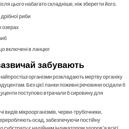
сля цього набагато складніше, ніж зберегти його.
 дрібної риби
х озерах
риб
що включені в ланцюг
 зазвичай забувають
 найпростіші організми розкладають мертву органіку
одуцентам. Без цієї ланки поживні речовини осідали б
одуценти поступово втрачали б сировину для
і видів мікроорганізмів, черви-трубочники,
переробляють осад, забезпечуючи постійну
 субстрату є надійним індикатором здоров’я всієї