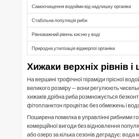
Самоочищення водойми від надлишку органіки
Стабільна популяція риби
Рівноважний рівень кисню у воді
Природна утилізація відмерлої органіки
Хижаки верхніх рівнів і
На вершині трофічної піраміди прісної водой
великого розміру — вони регулюють чисельніс
хижаків дрібна риба розмножується безконтр
фітопланктон процвітає без обмежень і водо
Поширена помилка в управлінні рибними г
комерційної вигоди без відновлення популяц
або озеро за кілька сезонів деградує: вода 