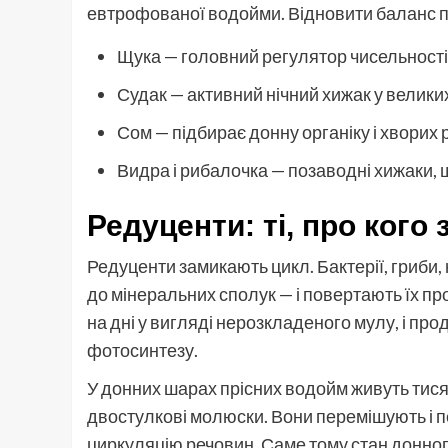
евтрофованої водойми. Відновити баланс пі
Щука — головний регулятор чисельності
Судак — активний нічний хижак у велики
Сом — підбирає донну органіку і хворих 
Видра і рибалочка — позаводні хижаки, 
Редуценти: ті, про кого
Редуценти замикають цикл. Бактерії, гриби,
до мінеральних сполук — і повертають їх пр
на дні у вигляді нерозкладеного мулу, і пр
фотосинтезу.
У донних шарах прісних водойм живуть тисяч
двостулкові молюски. Вони перемішують і 
циркуляцію речовин. Саме тому стан донного