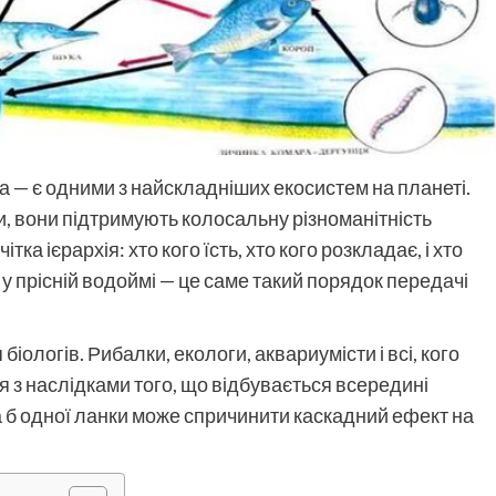
та — є одними з найскладніших екосистем на планеті.
и, вони підтримують колосальну різноманітність
ітка ієрархія: хто кого їсть, хто кого розкладає, і хто
у прісній водоймі — це саме такий порядок передачі
іологів. Рибалки, екологи, аквариумісти і всі, кого
я з наслідками того, що відбувається всередині
б одної ланки може спричинити каскадний ефект на