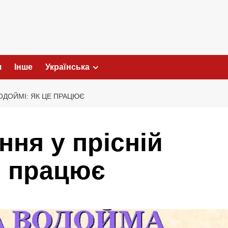
я
Інше
Українська
ОДОЙМІ: ЯК ЦЕ ПРАЦЮЄ
ня у прісній
е працює