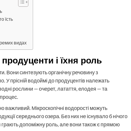
ь
о їсть
кремих видах
 продуценти і їхня роль
и. Вони синтезують органічну речовину з
о. У прісній водоймі до продуцентів належать
 водні рослини — очерет, латаття, елодея — та
 процес.
о важливий. Мікроскопічні водорості можуть
дукції середнього озера. Без них не існувало б нічого
 грають допоміжну роль, але вони також є прямою