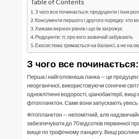
Table of Contents
З чого все починається: продуценти і їхня рол
Консументи першого і другого порядку: хто ког
Хижаки верхніх рівнів і що їм загрожує
Редуценти: ті, про кого зазвичай забувають
Екосистема тримається на балансі, а не на о
З чого все починається:
Перша і найголовніша ланка — це продуцент
неорганічної, використовуючи сонячне світл
одноклітинні водорості, ціанобактерії, вищі
фітопланктон. Саме вони запускають увесь
Фітопланктон — непомітний, але надзвичайн
забезпечувати до 70 відсотків первинної про
вище по трофічному ланцюгу. Вищі рослини