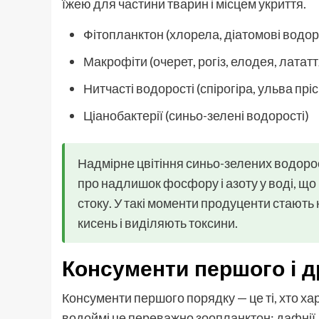
їжею для частини тварин і місцем укриття.
Фітопланктон (хлорела, діатомові водор
Макрофіти (очерет, рогіз, елодея, лататт
Нитчасті водорості (спірогіра, ульва пр
Ціанобактерії (синьо-зелені водорості)
Надмірне цвітіння синьо-зелених водоро
про надлишок фосфору і азоту у воді, що
стоку. У такі моменти продуценти стають
кисень і виділяють токсини.
Консументи першого і др
Консументи першого порядку — це ті, хто х
водоймі це переважно зоопланктон: дафнії,