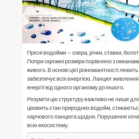
Прісні водойми — озера, річки, ставки, боло
Попри скромні розміри порівняно з океанам
живого. В основі цієї різноманітності лежить ч
забезпечує всіх енергією. Ланцюг живлення 
енергії від одного організму до іншого.
Розуміти цю структуру важливо не лише для б
цікавить стан природних водойм, стикаютьс
харчового ланцюга щодня. Порушення хоча 
всю екосистему.