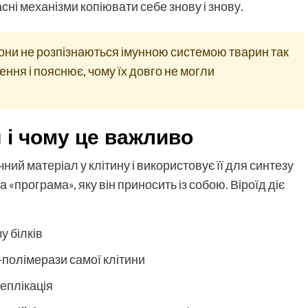
асні механізми копіювати себе знову і знову.
 вони не розпізнаються імунною системою тварин так
ення і пояснює, чому їх довго не могли
 і чому це важливо
ий матеріал у клітину і використовує її для синтезу
а «програма», яку він приносить із собою. Віроїд діє
у білків
-полімерази самої клітини
реплікація