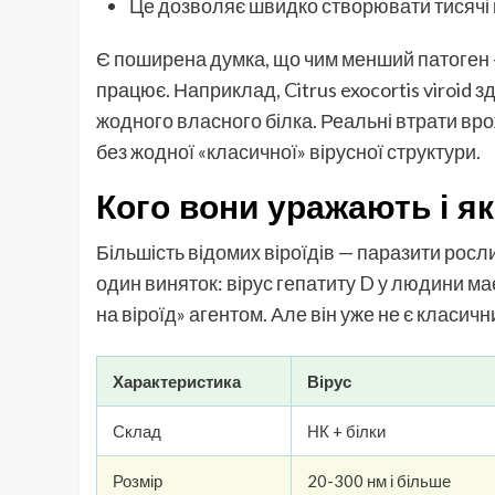
Це дозволяє швидко створювати тисячі к
Є поширена думка, що чим менший патоген —
працює. Наприклад, Citrus exocortis viroid 
жодного власного білка. Реальні втрати врож
без жодної «класичної» вірусної структури.
Кого вони уражають і я
Більшість відомих віроїдів — паразити росли
один виняток: вірус гепатиту D у людини м
на віроїд» агентом. Але він уже не є класич
Характеристика
Вірус
Склад
НК + білки
Розмір
20-300 нм і більше