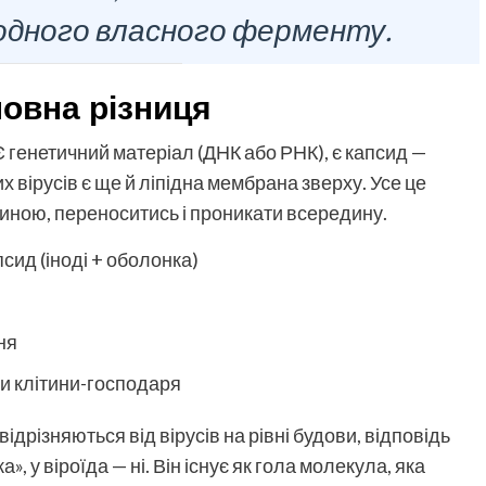
одного власного ферменту.
ловна різниця
 Є генетичний матеріал (ДНК або РНК), є капсид —
х вірусів є ще й ліпідна мембрана зверху. Усе це
тиною, переноситись і проникати всередину.
псид (іноді + оболонка)
ня
и клітини-господаря
відрізняються від вірусів на рівні будови, відповідь
», у віроїда — ні. Він існує як гола молекула, яка