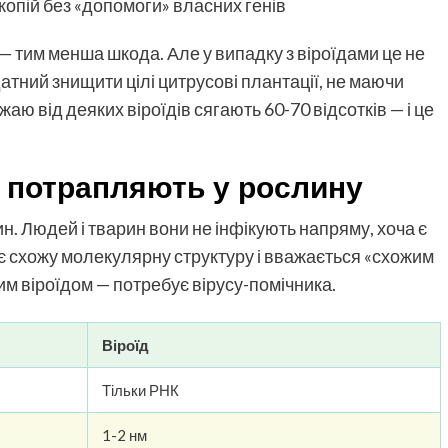
опій без «допомоги» власних генів
 тим менша шкода. Але у випадку з віроїдами це не
здатний знищити цілі цитрусові плантації, не маючи
аю від деяких віроїдів сягають 60-70 відсотків — і це
к потрапляють у рослину
н. Людей і тварин вони не інфікують напряму, хоча є
ає схожу молекулярну структуру і вважається «схожим
ним віроїдом — потребує вірусу-помічника.
Віроїд
Тільки РНК
1-2 нм