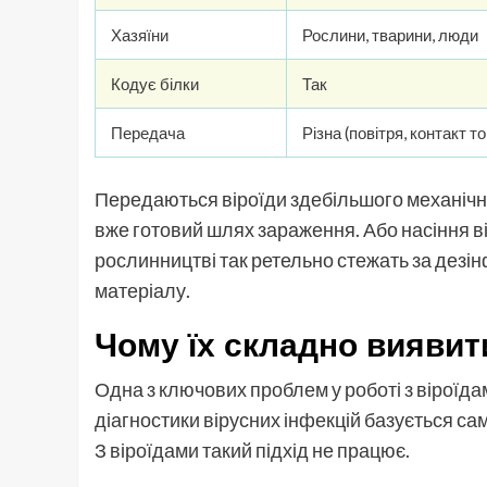
Хазяїни
Рослини, тварини, люди
Кодує білки
Так
Передача
Різна (повітря, контакт т
Передаються віроїди здебільшого механічно
вже готовий шлях зараження. Або насіння в
рослинництві так ретельно стежать за дезін
матеріалу.
Чому їх складно виявит
Одна з ключових проблем у роботі з віроїдам
діагностики вірусних інфекцій базується сам
З віроїдами такий підхід не працює.