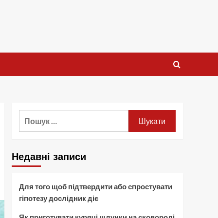
Пошук:
Недавні записи
Для того щоб підтвердити або спростувати
гіпотезу дослідник діє
Як приготувати курячі шлунки на сковороді