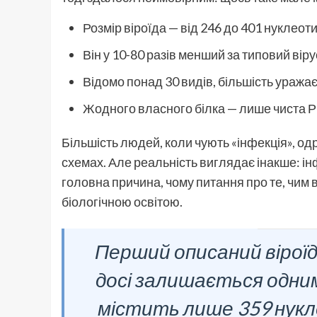
Розмір віроїда — від 246 до 401 нуклеот
Він у 10-80 разів менший за типовий віру
Відомо понад 30 видів, більшість уража
Жодного власного білка — лише чиста 
Більшість людей, коли чують «інфекція», од
схемах. Але реальність виглядає інакше: ін
головна причина, чому питання про те, чим в
біологічною освітою.
Перший описаний віроїд —
досі залишається одним
містить лише 359 нукл