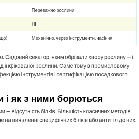
Переважно рослини
Ні
ощо)
Механічно, через інструменти, насіння
. Садовий секатор, яким обрізали хвору рослину — і
ід інфікованої рослини. Саме тому в промисловому
фекцією інструментів і сертифікацією посадкового
и і як з ними борються
и — відсутність білків. Більшість класичних методів
е на виявленні специфічних білків або антитіл до них.