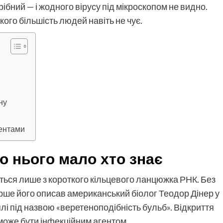
ібний — і жодного вірусу під мікроскопом не видно.
кого більшість людей навіть не чує.
ну
гентами
ро нього мало хто знає
ється лише з короткого кільцевого ланцюжка РНК. Без
перше його описав американський біолог Теодор Дінер у
лі під назвою «веретеноподібність бульб». Відкриття
може бути інфекційним агентом.