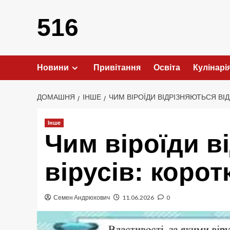
Перейти
до
516
вмісту
Новини
Привітання
Освіта
Кулінарі
ДОМАШНЯ
ІНШЕ
ЧИМ ВІРОЇДИ ВІДРІЗНЯЮТЬСЯ ВІД 
Інше
Чим віроїди в
вірусів: коротк
Семен Андрюхович
11.06.2026
0