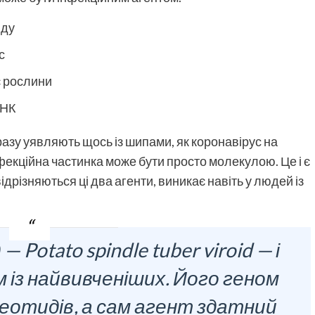
иду
с
є рослини
РНК
разу уявляють щось із шипами, як коронавірус на
фекційна частинка може бути просто молекулою. Це і є
ідрізняються ці два агенти, виникає навіть у людей із
 Potato spindle tuber viroid — і
 із найвивченіших. Його геном
еотидів, а сам агент здатний