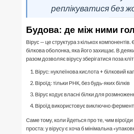
реплікуватися без ж
Будова: де між ними го
Вірус — це структура з кількох компонентів.
білкова оболонка, яка його захищає. В деяки
разом дозволяє вірусу зберігатися поза клі
Вірус: нуклеїнова кислота + білковий ка
Віроїд: тільки РНК, без будь-яких білків
Вірус кодує власні білки для розмножен
Віроїд використовує виключно фермент
Саме тому, коли йдеться про те, чим віроїди 
проста: у вірусу є хоча б мінімальна «упаковка