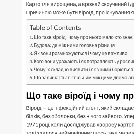
Картопля вирощена, а врожай скручений і др
Причиною може бути віроїд, про існування я
Table of Contents
Що таке віроїд і чому про нього мало хто знає
Будова: де між ними головна різниця
Як вони розмножуються і чому це важливо
Кого вони уражають і як потрапляють у росли
Чому їх складно виявити і як з ними борються
Що залишається спільним між цими двома а
Що таке віроїд і чому п
Віроїд — це інфекційний агент, який склада
білків, без оболонки, без нічого зайвого. У
1971 році, коли досліджував хворобу картоп
тоді здалося неймовірним: щось таке мале 