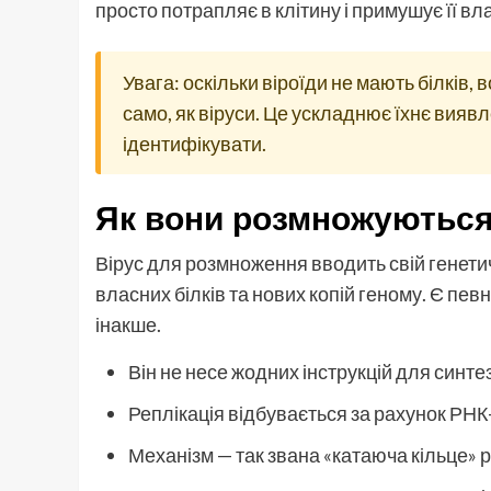
просто потрапляє в клітину і примушує її вл
Увага: оскільки віроїди не мають білків,
само, як віруси. Це ускладнює їхнє виявл
ідентифікувати.
Як вони розмножуються
Вірус для розмноження вводить свій генетичн
власних білків та нових копій геному. Є певн
інакше.
Він не несе жодних інструкцій для синтез
Реплікація відбувається за рахунок РНК
Механізм — так звана «катаюча кільце» 