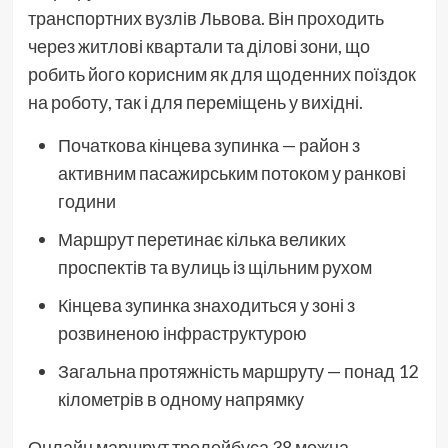
транспортних вузлів Львова. Він проходить
через житлові квартали та ділові зони, що
робить його корисним як для щоденних поїздок
на роботу, так і для переміщень у вихідні.
Початкова кінцева зупинка — район з
активним пасажирським потоком у ранкові
години
Маршрут перетинає кілька великих
проспектів та вулиць із щільним рухом
Кінцева зупинка знаходиться у зоні з
розвиненою інфраструктурою
Загальна протяжність маршруту — понад 12
кілометрів в одному напрямку
Онлайн маршрут тролейбуса 38 можна