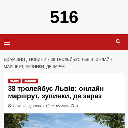
Перейти
516
до
вмісту
Primary
Menu
ДОМАШНЯ
НОВИНИ
38 ТРОЛЕЙБУС ЛЬВІВ: ОНЛАЙН
МАРШРУТ, ЗУПИНКИ, ДЕ ЗАРАЗ
Львів
Новини
38 тролейбус Львів: онлайн
маршрут, зупинки, де зараз
Семен Андрюхович
22.05.2026
0