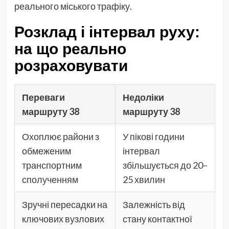
реального міського трафіку.
Розклад і інтервал руху:
на що реально
розраховувати
Переваги
Недоліки
маршруту 38
маршруту 38
Охоплює райони з
У пікові години
обмеженим
інтервал
транспортним
збільшується до 20–
сполученням
25 хвилин
Зручні пересадки на
Залежність від
ключових вузлових
стану контактної