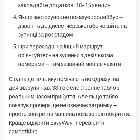
закладайте додаткові 10–15 хвилин
Якщо застосунок не показує тролейбус —
дзвоніть до диспетчерської або чекайте на
зупинці за розкладом
При пересадці на інший маршрут
орієнтуйтесь на зупинки з декількома
номерами — там зазвичай менше чекати
Є одна деталь, яку помічають не одразу: на
деяких зупинках 38-го є електронне табло з
реальним часом прибуття. Але якщо табло
показує прочерк, це не означає затримку —
просто конкретна машина поза зоною покриття.
Краще відкрити EasyWay і перевірити
самостійно.