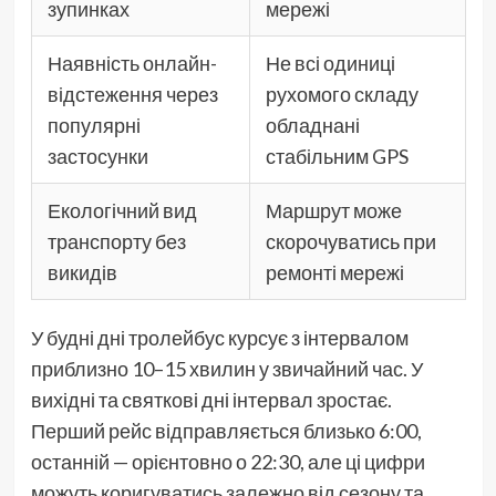
зупинках
мережі
Наявність онлайн-
Не всі одиниці
відстеження через
рухомого складу
популярні
обладнані
застосунки
стабільним GPS
Екологічний вид
Маршрут може
транспорту без
скорочуватись при
викидів
ремонті мережі
У будні дні тролейбус курсує з інтервалом
приблизно 10–15 хвилин у звичайний час. У
вихідні та святкові дні інтервал зростає.
Перший рейс відправляється близько 6:00,
останній — орієнтовно о 22:30, але ці цифри
можуть коригуватись залежно від сезону та