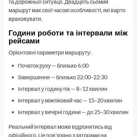
та дорожньої ситуації. Двадцять сьомий
маршрут має свої часові особливості, які варто
враховувати.
Години роботи та інтервали між
рейсами
Орієнтовні параметри маршруту:
Початок руху — близько 6:00
Завершення — близько 22:00–22:30
Інтервал у годину пік — 8–12 хвилин
Інтервал у міжпіковий час — 15–20 хвилин
Інтервал у вечірні години — до 25–30 хвилин
Реальний інтервал може відрізнятись від
офіційного. Це пов’язано з заторами на