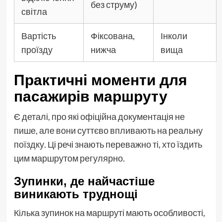
без струму)
світла
Вартість
Фіксована,
Інколи
проїзду
нижча
вища
Практичні моменти для
пасажирів маршруту
Є деталі, про які офіційна документація не
пише, але вони суттєво впливають на реальну
поїздку. Ці речі знають переважно ті, хто їздить
цим маршрутом регулярно.
Зупинки, де найчастіше
виникають труднощі
Кілька зупинок на маршруті мають особливості,