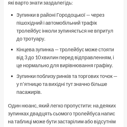
які варто знати заздалегідь:
Зупинки в районі Городоцької — через
пішохідний і автомобільний трафік
тролейбус інколи зупиняється не впритул
до тротуару.
Кінцева зупинка — тролейбус може стояти
від 3 до 10 хвилин перед відправленням, і
це нормально для вирівнювання графіку.
Зупинки поблизу ринків та торгових точок —
у п’ятницю та вихідні тут значно більше
пасажирів.
Один нюанс, який легко пропустити: на деяких
зупинках двадцять сьомого тролейбуса напис
на таблиці може бути застарілим або відсутнім