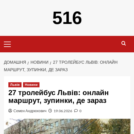
Перейти
516
до
вмісту
Primary
Menu
ДОМАШНЯ
НОВИНИ
27 ТРОЛЕЙБУС ЛЬВІВ: ОНЛАЙН
МАРШРУТ, ЗУПИНКИ, ДЕ ЗАРАЗ
Львів
Новини
27 тролейбус Львів: онлайн
маршрут, зупинки, де зараз
Семен Андрюхович
19.06.2026
0