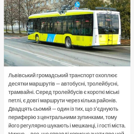
Львівський громадський транспорт охоплює
десятки маршрутів — автобусні, тролейбусні,
трамвайні. Серед тролейбусів є короткі міські
петлі, є довгі маршрути через кілька районів.
Двадцять сьомий — один із тих, що з’єднують
периферію з центральними зупинками, тому
його регулярно шукають і мешканці, і гості міста.
Нижче — все, що справді корисно знати про цей