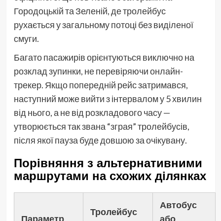
Городоцькій та Зеленій, де тролейбус
рухається у загальному потоці без виділеної
смуги.
Багато пасажирів орієнтуються виключно на
розклад зупинки, не перевіряючи онлайн-
трекер. Якщо попередній рейс затримався,
наступний може вийти з інтервалом у 5 хвилин
від нього, а не від розкладового часу —
утворюється так звана “зграя” тролейбусів,
після якої пауза буде довшою за очікувану.
Порівняння з альтернативними
маршрутами на схожих ділянках
Автобус
Тролейбус
Параметр
або