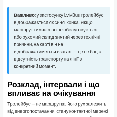
Важливо:
у застосунку LvivBus тролейбус
відображається як синя іконка. Якщо
маршрут тимчасово не обслуговується
або рухомий склад знятий через технічні
причини, на карті він не
відображатиметься взагалі — це не баг, а
відсутність транспорту на лінії в
конкретний момент.
Розклад, інтервали і що
впливає на очікування
Тролейбус — не маршрутка, його рух залежить
від енергопостачання, стану контактної мережі