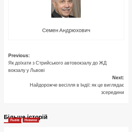
Семен Андрюхович
Post
Previous:
Як доїхати з Стрийського автовокзалу до ЖД
navigation
вокзалу у Львові
Next:
Найдорожче весілля в Індії: як це виглядає
зсередини
Більше історій
Львів
Новини