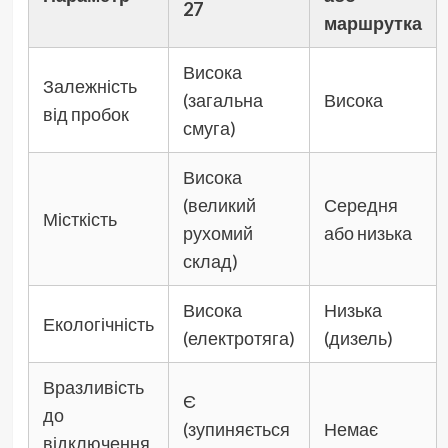
27
маршрутка
Висока
Залежність
(загальна
Висока
від пробок
смуга)
Висока
(великий
Середня
Місткість
рухомий
або низька
склад)
Висока
Низька
Екологічність
(електротяга)
(дизель)
Вразливість
Є
до
(зупиняється
Немає
відключення