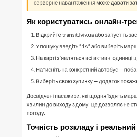
серверне навантаження може давати зат
Як користуватись онлайн-тре
Відкрийте transit.lviv.ua або запустіть з
У пошуку введіть “1А” або виберіть марш
На карті з’являться всі активні одиниці
Натисніть на конкретний автобус — поба
Виберіть свою зупинку — додаток покаж
Досвідчені пасажири, які щодня їздять марш
хвилин до виходу з дому. Це дозволяє не ст
погоду.
Точність розкладу і реальний