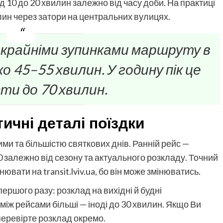
д 10 до 20 хвилин залежно від часу доби. На практиці
лин через затори на центральних вулицях.
ж крайніми зупинками маршруту в
о 45–55 хвилин. У годину пік це
ти до 70 хвилин.
тичні деталі поїздки
ми та більшістю святкових днів. Ранній рейс —
00 залежно від сезону та актуального розкладу. Точний
ювати на transit.lviv.ua, бо він може змінюватись.
ершого разу: розклад на вихідні й будні
 між рейсами більші — іноді до 30 хвилин. Якщо Ви
перевірте розклад окремо.