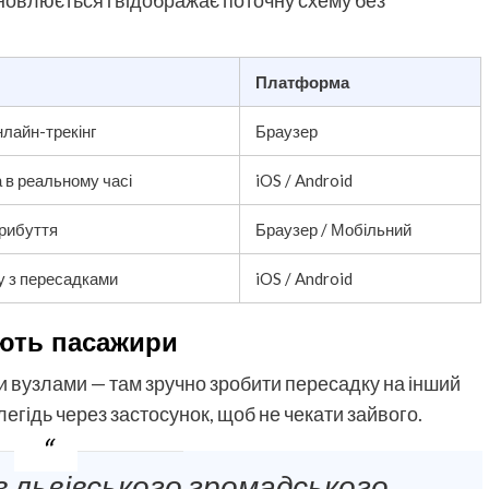
 оновлюється і відображає поточну схему без
Платформа
нлайн-трекінг
Браузер
 в реальному часі
iOS / Android
прибуття
Браузер / Мобільний
 з пересадками
iOS / Android
ають пасажири
 вузлами — там зручно зробити пересадку на інший
легідь через застосунок, щоб не чекати зайвого.
 львівського громадського