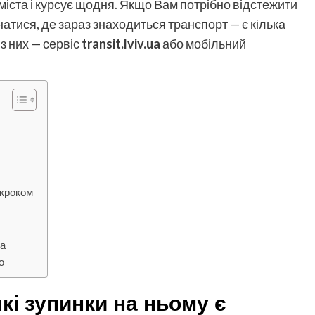
 міста і курсує щодня. Якщо Вам потрібно відстежити
натися, де зараз знаходиться транспорт — є кілька
з них — сервіс
transit.lviv.ua
або мобільний
 кроком
та
о
кі зупинки на ньому є