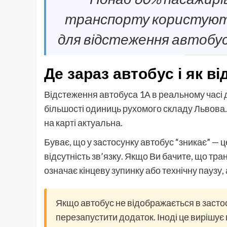
транспорту користуют
для відстеження автобус
Де зараз автобус і як в
Відстеження автобуса 1А в реальному часі 
більшості одиниць рухомого складу Львова.
на карті актуальна.
Буває, що у застосунку автобус “зникає” — 
відсутність зв’язку. Якщо Ви бачите, що тра
означає кінцеву зупинку або технічну паузу,
Якщо автобус не відображається в засто
перезапустити додаток. Іноді це вирішує 