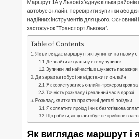
Маршрут 1А у Львові з’єднує кілька районів
автобус онлайн, перевірити зупинки або діз
надійних інструментів для цього. Основний і
застосунок “Транспорт Львова”.
Table of Contents
Як виглядає маршрут і які зупинки на ньому є
Де знайти актуальну схему зупинок
Зупинки, які найчастіше шукають пасажири
Де зараз автобус і як відстежити онлайн
Як користуватись онлайн-трекером крок за
Точність розкладу і реальний час в дорозі
Розклад, квитки та практичні деталі поїздки
Як оплатити проїзд і чи є безготівкова опла
Що робити, якщо автобус не прийшов вчасн
Як виглядає маршрут і я