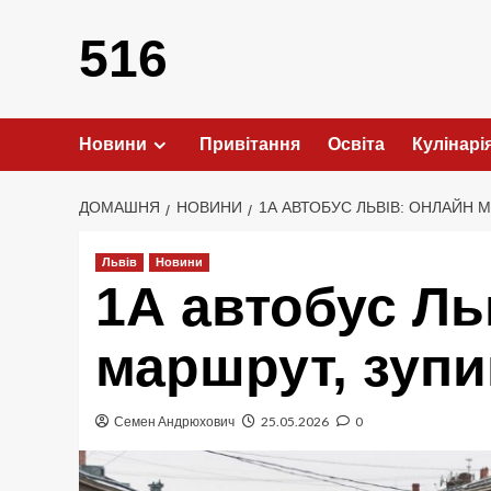
Перейти
до
516
вмісту
Новини
Привітання
Освіта
Кулінарі
ДОМАШНЯ
НОВИНИ
1А АВТОБУС ЛЬВІВ: ОНЛАЙН М
Львів
Новини
1А автобус Ль
маршрут, зупи
Семен Андрюхович
25.05.2026
0