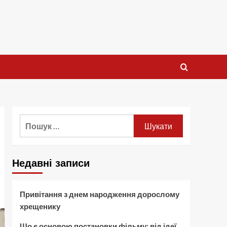
Пошук:
Недавні записи
Привітання з днем народження дорослому
хрещенику
Що є основою постановки фільму: від ідеї