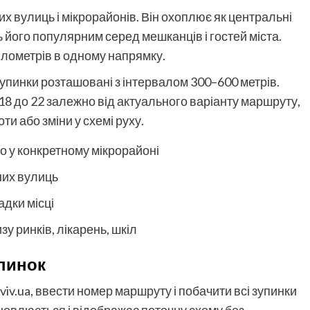
х вулиць і мікрорайонів. Він охоплює як центральні
ь його популярним серед мешканців і гостей міста.
ілометрів в одному напрямку.
упинки розташовані з інтервалом 300–600 метрів.
 18 до 22 залежно від актуального варіанту маршруту,
и або зміни у схемі руху.
бо у конкретному мікрорайоні
них вулиць
адки місці
у ринків, лікарень, шкіл
упинок
viv.ua, ввести номер маршруту і побачити всі зупинки