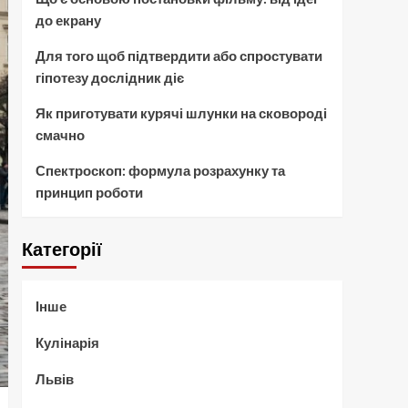
до екрану
Для того щоб підтвердити або спростувати
гіпотезу дослідник діє
Як приготувати курячі шлунки на сковороді
смачно
Спектроскоп: формула розрахунку та
принцип роботи
Категорії
Інше
Кулінарія
Львів