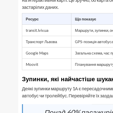
на інтерактивній карті. Це зручно, бо карта
застарілих даних.
Ресурс
Що показує
transit.lviv.ua
Маршрути, зупинки, о
Транспорт Львова
GPS-позиція автобуса
Google Maps
Загальна схема, час 
Moovit
Планування маршруту
Зупинки, які найчастіше шук
Деякі зупинки маршруту 1А є пересадочними
автобус чи тролейбус. Перевіряйте їх зазда
Понад 60% пасажирів