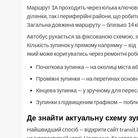
Маршрут 1А проходить через кілька ключови
ділянки, так і периферійні райони, що робит
Загальна довжина маршруту — близько 14 к
Автобус рухається за фіксованою схемою, з
Кількість зупинок у прямому напрямку — від
який може коригуватись через ремонтні робот
Початкова зупинка — на околиці міста а
Проміжні зупинки — на перетинах основ
Кінцева зупинка — у зручному для перес
Зупинки з підвищеним трафіком — поблиз
Де знайти актуальну схему з
Найшвидший спосіб — відкрити сайт transit.l