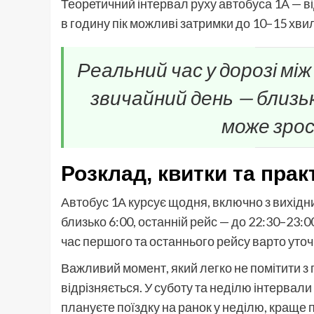
Теоретичний інтервал руху автобуса 1А — ві
в годину пік можливі затримки до 10–15 хви
Реальний час у дорозі мі
звичайний день — близьк
може зрос
Розклад, квитки та прак
Автобус 1А курсує щодня, включно з вихідни
близько 6:00, останній рейс — до 22:30–23:
час першого та останнього рейсу варто уточн
Важливий момент, який легко не помітити з п
відрізняється. У суботу та неділю інтервали
плануєте поїздку на ранок у неділю, краще 