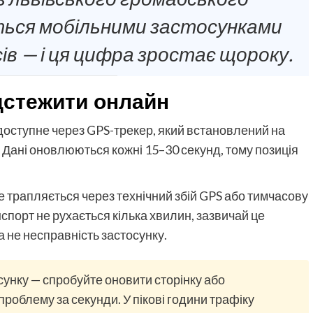
ься мобільними застосунками
ів — і ця цифра зростає щороку.
ідстежити онлайн
доступне через GPS-трекер, який встановлений на
 Дані оновлюються кожні 15–30 секунд, тому позиція
це трапляється через технічний збій GPS або тимчасову
нспорт не рухається кілька хвилин, зазвичай це
 а не несправність застосунку.
сунку — спробуйте оновити сторінку або
проблему за секунди. У пікові години трафіку