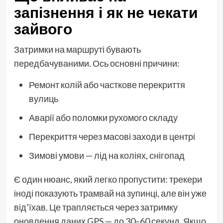
запізнення і як не чекати
зайвого
Затримки на маршруті бувають
передбачуваними. Ось основні причини:
Ремонт колій або часткове перекриття
вулиць
Аварії або поломки рухомого складу
Перекриття через масові заходи в центрі
Зимові умови — лід на коліях, снігопад
Є один нюанс, який легко пропустити: трекери
іноді показують трамвай на зупинці, але він уже
від’їхав. Це трапляється через затримку
оновлення даних GPS — до 30–60 секунд. Якщо