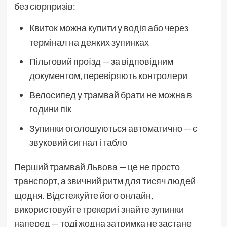
без сюрпризів:
Квиток можна купити у водія або через
термінал на деяких зупинках
Пільговий проїзд — за відповідним
документом, перевіряють контролери
Велосипед у трамвай брати не можна в
години пік
Зупинки оголошуються автоматично — є
звуковий сигнал і табло
Перший трамвай Львова — це не просто
транспорт, а звичний ритм для тисяч людей
щодня. Відстежуйте його онлайн,
використовуйте трекери і знайте зупинки
наперед — тоді жодна затримка не застане