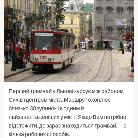
Перший трамвай у Львові курсує між районом
Сихів і центром міста. Маршрут охоплює
близько 30 зупинок і є одним із
найзавантаженіших у місті. Якщо Вам потрібно
відстежити, де зараз знаходиться трамвай, — є
кілька робочих способів.