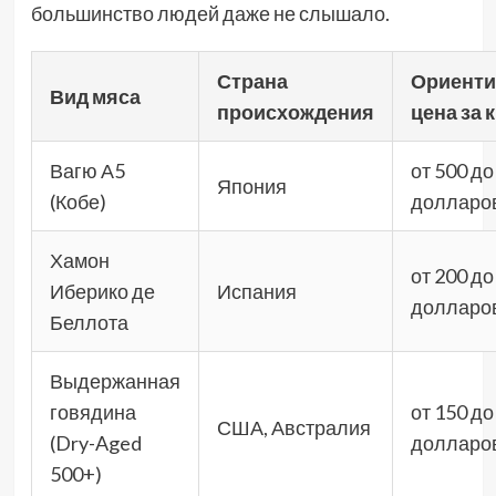
большинство людей даже не слышало.
Страна
Ориенти
Вид мяса
происхождения
цена за к
Вагю А5
от 500 до
Япония
(Кобе)
долларо
Хамон
от 200 до
Иберико де
Испания
долларо
Беллота
Выдержанная
говядина
от 150 до
США, Австралия
(Dry-Aged
долларо
500+)