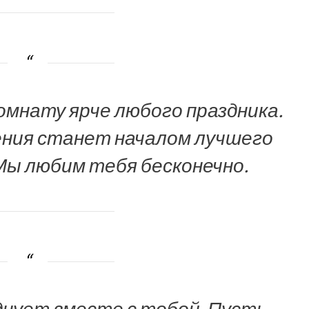
омнату ярче любого праздника.
ения станет началом лучшего
 Мы любим тебя бесконечно.
днует вместе с тобой. Пусть