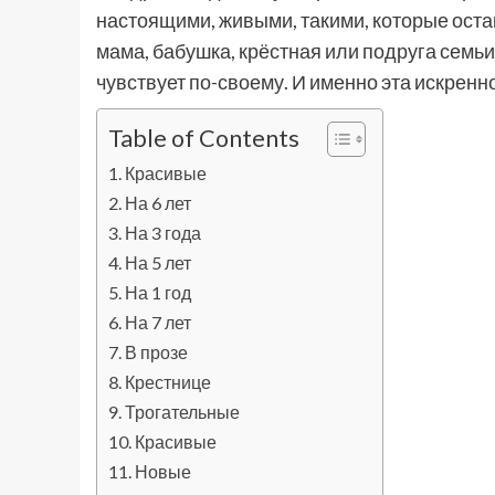
настоящими, живыми, такими, которые остан
мама, бабушка, крёстная или подруга семьи
чувствует по-своему. И именно эта искрен
Table of Contents
Красивые
На 6 лет
На 3 года
На 5 лет
На 1 год
На 7 лет
В прозе
Крестнице
Трогательные
Красивые
Новые