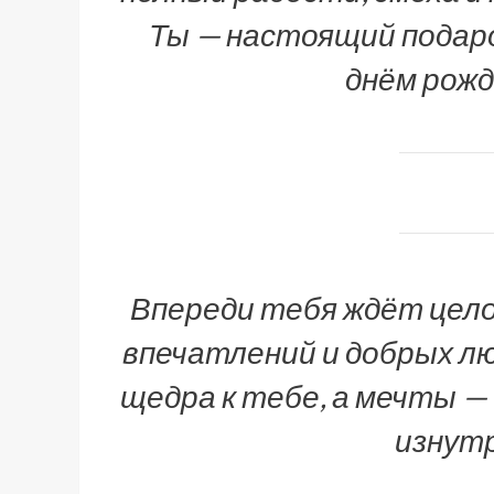
Ты — настоящий подарок
днём рожд
Впереди тебя ждёт цело
впечатлений и добрых лю
щедра к тебе, а мечты —
изнутр