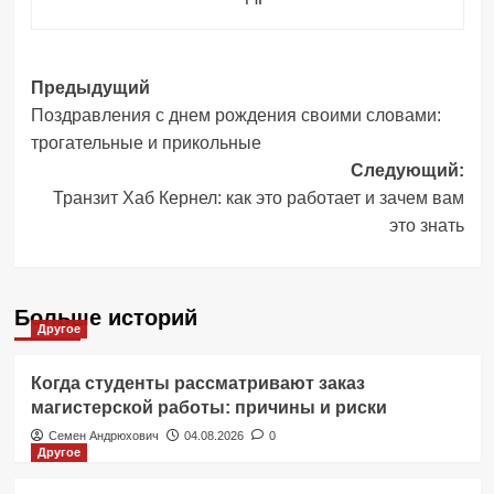
Навигация
Предыдущий
Поздравления с днем ​​рождения своими словами:
записи
трогательные и прикольные
Следующий:
Транзит Хаб Кернел: как это работает и зачем вам
это знать
Больше историй
Другое
Когда студенты рассматривают заказ
магистерской работы: причины и риски
Семен Андрюхович
04.08.2026
0
Другое