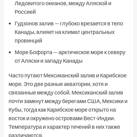
Ледовитого океанов, между Аляской и
Россией
Гудзонов залив — глубоко врезается в тело
Канады, влияет на климат центральных
провинций
Море Бофорта — арктическое море к северу
от Аляски и западу Канады
Часто путают Мексиканский залив и Карибское
море. Это две разные акватории, хотя и
связанные между собой. Мексиканский залив
почти замкнут между берегами США, Мексики и
Кубы, тогда как Карибское море открыто на
восток и окружено островами Вест-Индии.
Температура и характер течений в них также
различаются.