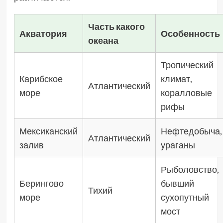
Часть какого
Акватория
Особенность
океана
Тропический
Карибское
климат,
Атлантический
море
коралловые
рифы
Мексиканский
Нефтедобыча,
Атлантический
залив
ураганы
Рыболовство,
Берингово
бывший
Тихий
море
сухопутный
мост