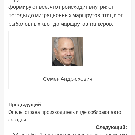
формируют всё, что происходит внутри: от
погоды до миграционных маршрутов птиц и от
рыболовных квот до маршрутов танкеров.
Семен Андрюхович
Навигация
Предыдущий
Опель: страна производитель и где собирают авто
записи
сегодня
Следующий:
3А автобус Львов: онлайн маршрут, остановки, где