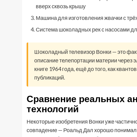
вверх сквозь крышу
Машина для изготовления жвачки с т
Система шоколадных рек с насосами д
Шоколадный телевизор Вонки — это фак
описание телепортации материи через э
книге 1964 года, ещё до того, как квант
публикаций.
Сравнение реальных а
технологий
Некоторые изобретения Вонки уже частично
совпадение — Роальд Дал хорошо понимал 