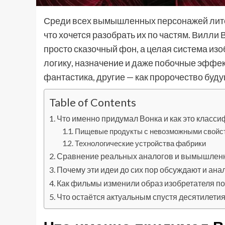
Среди всех вымышленных персонажей литера
что хочется разобрать их по частям. Вилли 
просто сказочный фон, а целая система из
логику, назначение и даже побочные эффек
фантастика, другие — как пророчество бу
Table of Contents
Что именно придумал Вонка и как это класс
Пищевые продукты с невозможными свойс
Технологические устройства фабрики
Сравнение реальных аналогов и вымышлен
Почему эти идеи до сих пор обсуждают и ан
Как фильмы изменили образ изобретателя по
Что остаётся актуальным спустя десятилети