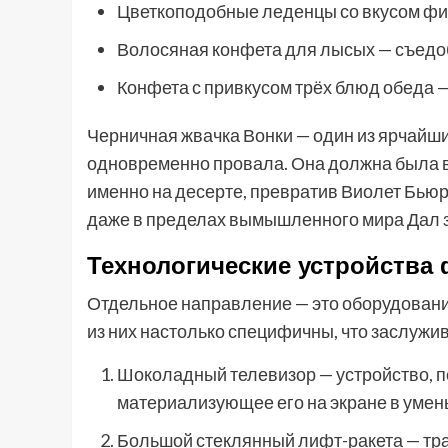
Цветкоподобные леденцы со вкусом ф
Волосяная конфета для лысых — съедо
Конфета с привкусом трёх блюд обеда —
Черничная жвачка Вонки — один из ярчайш
одновременно провала. Она должна была в
именно на десерте, превратив Виолет Бьюре
даже в пределах вымышленного мира Дал з
Технологические устройства
Отдельное направление — это оборудовани
из них настолько специфичны, что заслужи
Шоколадный телевизор — устройство, 
материализующее его на экране в уме
Большой стеклянный лифт-ракета — тр