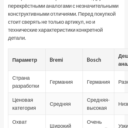
перекрёстными аналогами с незначительными
конструктивными отличиями. Перед покупкой
стоит сверять не только артикул, но и
технические характеристики конкретной
детали.
Де
Параметр
Bremi
Bosch
ана
Страна
Германия
Германия
Раз
разработки
Ценовая
Средняя-
Средняя
Низ
категория
высокая
Охват
Очень
Широкий
Узк