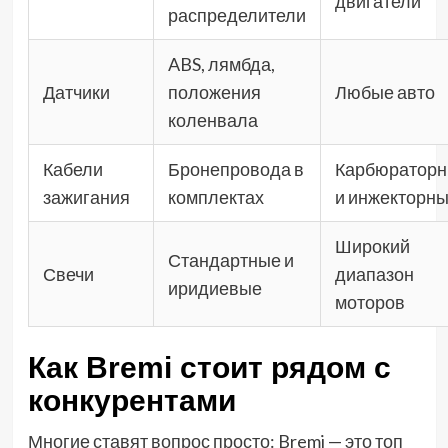
двигатели
распределители
ABS, лямбда,
Датчики
положения
Любые авто
коленвала
Кабели
Бронепровода в
Карбюратор
зажигания
комплектах
и инжекторн
Широкий
Стандартные и
Свечи
диапазон
иридиевые
моторов
Как Bremi стоит рядом с
конкурентами
Многие ставят вопрос просто: Bremi — это топ