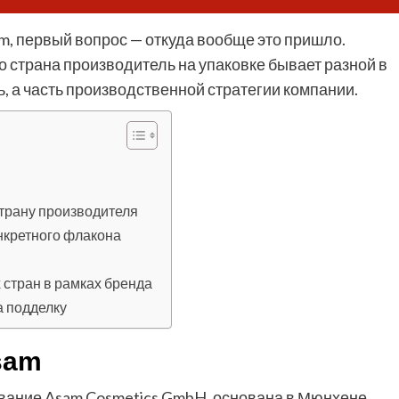
am, первый вопрос — откуда вообще это пришло.
о страна производитель на упаковке бывает разной в
ь, а часть производственной стратегии компании.
трану производителя
нкретного флакона
 стран в рамках бренда
а подделку
sam
звание Asam Cosmetics GmbH, основана в Мюнхене.