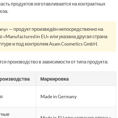
асть продуктов изготавливается на контрактных
юза.
many» — продукт произведён непосредственно на
 «Manufactured in EU» или указана другая страна
птуре и под контролем Asam Cosmetics GmbH.
ся производство в зависимости от типа продукта:
производства
Маркировка
я
Made in Germany
тные
Made in EU или название страны