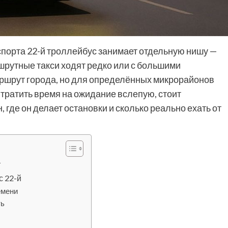
порта 22-й троллейбус занимает отдельную нишу —
шрутные такси ходят редко или с большими
ршрут города, но для определённых микрорайонов
 тратить время на ожидание вслепую, стоит
 где он делает остановки и сколько реально ехать от
т
с 22-й
емени
ть