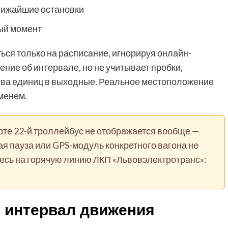
лижайшие остановки
ый момент
ся только на расписание, игнорируя онлайн-
ние об интервале, но не учитывает пробки,
тва единиц в выходные. Реальное местоположение
менем.
рте 22-й троллейбус не отображается вообще —
ая пауза или GPS-модуль конкретного вагона не
тесь на горячую линию ЛКП «Львовэлектротранс»:
 интервал движения