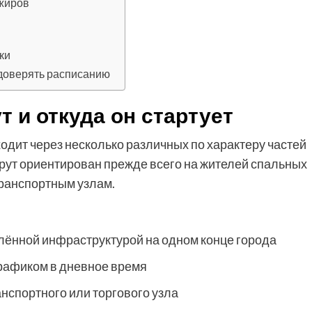
ажиров
ки
 доверять расписанию
 и откуда он стартует
одит через несколько различных по характеру частей
шрут ориентирован прежде всего на жителей спальных
транспортным узлам.
влённой инфраструктурой на одном конце города
рафиком в дневное время
анспортного или торгового узла